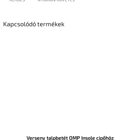
Kapcsolódó termékek
Verseny talpbetét OMP Insole cipőhöz