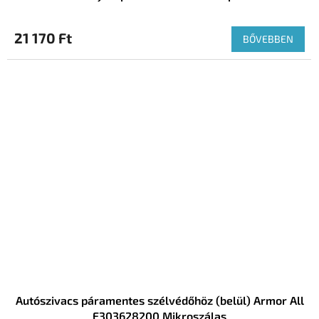
21 170 Ft
BŐVEBBEN
Autószivacs páramentes szélvédőhöz (belül) Armor All
E303628200 Mikroszálas