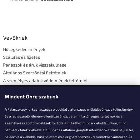
L
á
b
l
Vevőknek
é
Hűségkedvezmények
c
Szállítás és fizetés
Panaszok és áruk visszaküldése
Általános Szerződési Feltételek
A személyes adatok védelmének feltételei
Elérhetőségi adatok
Mindent Önre szabunk
A Falanzo cookie-kat használ a weboldal biztonságos működéséhez, a teljesítmény
és a felhasználói élmény ellenőrzéséhez, valamint a lényeges tartalmak és a
személyre szabott hirdetések további javításához mind a weboldalunkon, mind
Akarsz kérdezni valamit?
harmadik felek weboldalain. Ehhez az általunk gyűjtött információkat használjuk fel,
beleértve a weboldal használatára és a végberendezésekre vonatkozó adatokat. Az
info@falanzo.hu