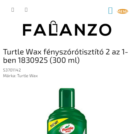
Ugrás
a
KOSÁR
fő
tartalomhoz
Turtle Wax fényszórótisztító 2 az 1-
ben 1830925 (300 ml)
S3701142
Márka:
Turtle Wax