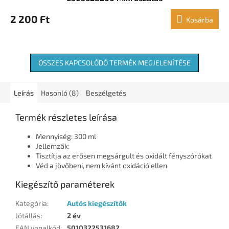
2 200 Ft
Kosárba
ÖSSZES KAPCSOLÓDÓ TERMÉK MEGJELENÍTÉSE
Leírás
Hasonló (8)
Beszélgetés
Termék részletes leírása
Mennyiség: 300 ml
Jellemzők:
Tisztítja az erősen megsárgult és oxidált fényszórókat
Véd a jövőbeni, nem kívánt oxidáció ellen
Kiegészítő paraméterek
Kategória
:
Autós kiegészítők
Jótállás
:
2 év
EAN vonalkód
:
5010322531682