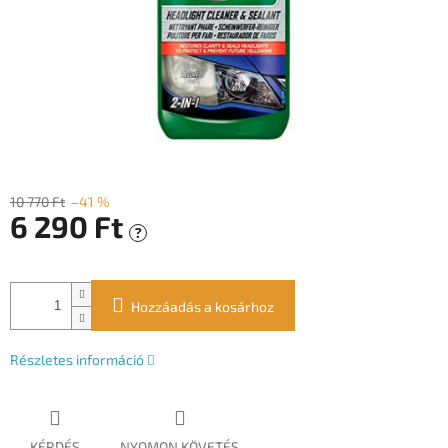
10 770 Ft
–41 %
6 290 Ft
?
Egységár:
Hozzáadás a kosárhoz
Részletes információ
KÉRDÉS
NYOMON KÖVETÉS