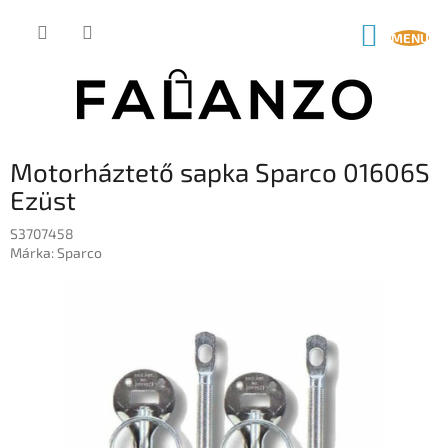
Ugrás
a
KOSÁR
fő
tartalomhoz
Motorháztető sapka Sparco 01606S
Ezüst
S3707458
Márka:
Sparco