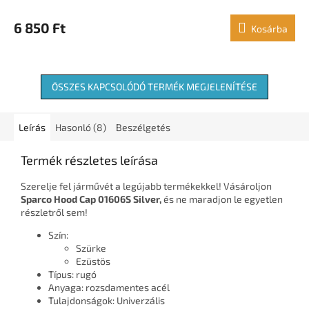
6 850 Ft
Kosárba
ÖSSZES KAPCSOLÓDÓ TERMÉK MEGJELENÍTÉSE
Leírás
Hasonló (8)
Beszélgetés
Termék részletes leírása
Szerelje fel járművét a legújabb termékekkel! Vásároljon
Sparco Hood Cap 01606S Silver,
és ne maradjon le egyetlen
részletről sem!
Szín:
Szürke
Ezüstös
Típus: rugó
Anyaga: rozsdamentes acél
Tulajdonságok: Univerzális