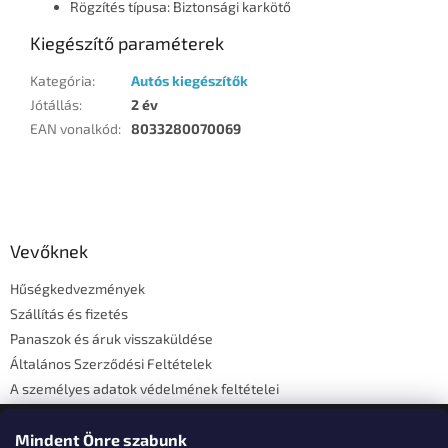
Rögzítés típusa: Biztonsági karkötő
Kiegészítő paraméterek
Kategória
:
Autós kiegészítők
Jótállás
:
2 év
EAN vonalkód
:
8033280070069
L
á
b
l
Vevőknek
é
Hűségkedvezmények
c
Szállítás és fizetés
Panaszok és áruk visszaküldése
Általános Szerződési Feltételek
A személyes adatok védelmének feltételei
Elérhetőségi adatok
Mindent Önre szabunk