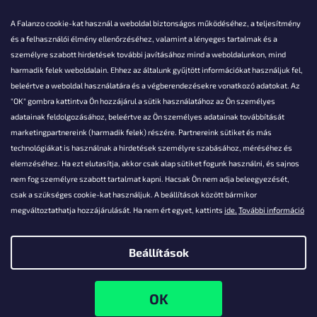
A Falanzo cookie-kat használ a weboldal biztonságos működéséhez, a teljesítmény
és a felhasználói élmény ellenőrzéséhez, valamint a lényeges tartalmak és a
személyre szabott hirdetések további javításához mind a weboldalunkon, mind
Akarsz kérdezni valamit?
harmadik felek weboldalain. Ehhez az általunk gyűjtött információkat használjuk fel,
beleértve a weboldal használatára és a végberendezésekre vonatkozó adatokat. Az
info@falanzo.hu
"OK" gombra kattintva Ön hozzájárul a sütik használatához az Ön személyes
adatainak feldolgozásához, beleértve az Ön személyes adatainak továbbítását
marketingpartnereink (harmadik felek) részére. Partnereink sütiket és más
technológiákat is használnak a hirdetések személyre szabásához, méréséhez és
elemzéséhez. Ha ezt elutasítja, akkor csak alap sütiket fogunk használni, és sajnos
nem fog személyre szabott tartalmat kapni. Hacsak Ön nem adja beleegyezését,
csak a szükséges cookie-kat használjuk. A beállítások között bármikor
megváltoztathatja hozzájárulását. Ha nem ért egyet, kattints
ide.
További információ
Beállítások
Shoptet készítette
Copyright 2026
Falanzo.hu
. Minden jog fenntartva.