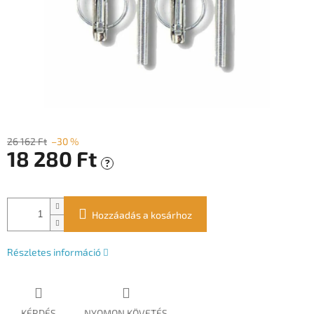
26 162 Ft
–30 %
18 280 Ft
?
Egységár:
Hozzáadás a kosárhoz
Részletes információ
KÉRDÉS
NYOMON KÖVETÉS