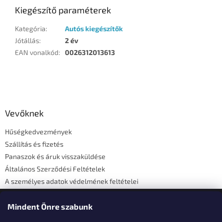
Kiegészítő paraméterek
Kategória
:
Autós kiegészítők
Jótállás
:
2 év
EAN vonalkód
:
0026312013613
L
á
b
l
Vevőknek
é
Hűségkedvezmények
c
Szállítás és fizetés
Panaszok és áruk visszaküldése
Általános Szerződési Feltételek
A személyes adatok védelmének feltételei
Elérhetőségi adatok
Mindent Önre szabunk