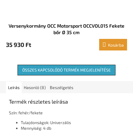
Versenykormány OCC Motorsport OCCVOL015 Fekete
bőr Ø 35 cm
35 930 Ft
Kosárba
ÖSSZES KAPCSOLÓDÓ TERMÉK MEGJELENÍTÉSE
Leírás
Hasonló (8)
Beszélgetés
Termék részletes leírása
Szín: fehér/fekete
Tulajdonságok: Univerzális
Mennyiség: 4 db