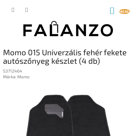
Ugrás
a
KOSÁR
fő
tartalomhoz
Momo 015 Univerzális fehér fekete
autószőnyeg készlet (4 db)
S3712464
Márka:
Momo