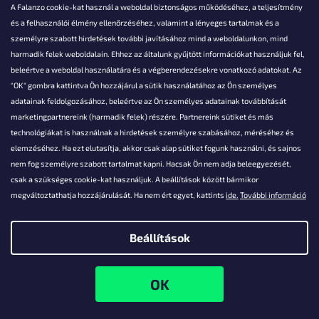
A Falanzo cookie-kat használ a weboldal biztonságos működéséhez, a teljesítmény
és a felhasználói élmény ellenőrzéséhez, valamint a lényeges tartalmak és a
személyre szabott hirdetések további javításához mind a weboldalunkon, mind
Akarsz kérdezni valamit?
harmadik felek weboldalain. Ehhez az általunk gyűjtött információkat használjuk fel,
beleértve a weboldal használatára és a végberendezésekre vonatkozó adatokat. Az
info@falanzo.hu
"OK" gombra kattintva Ön hozzájárul a sütik használatához az Ön személyes
adatainak feldolgozásához, beleértve az Ön személyes adatainak továbbítását
marketingpartnereink (harmadik felek) részére. Partnereink sütiket és más
technológiákat is használnak a hirdetések személyre szabásához, méréséhez és
elemzéséhez. Ha ezt elutasítja, akkor csak alap sütiket fogunk használni, és sajnos
nem fog személyre szabott tartalmat kapni. Hacsak Ön nem adja beleegyezését,
csak a szükséges cookie-kat használjuk. A beállítások között bármikor
megváltoztathatja hozzájárulását. Ha nem ért egyet, kattints
ide.
További információ
Beállítások
Shoptet készítette
Copyright 2026
Falanzo.hu
. Minden jog fenntartva.