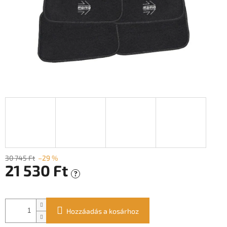
30 745 Ft
–29 %
21 530 Ft
?
Egységár:
Hozzáadás a kosárhoz