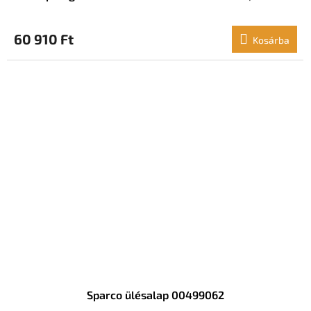
60 910 Ft
Kosárba
Sparco ülésalap 00499062