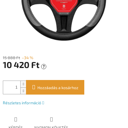
15 888 Ft
–34 %
10 420 Ft
?
Egységár:
Hozzáadás a kosárhoz
Részletes információ
KÉRDÉS
NYOMON KÖVETÉS