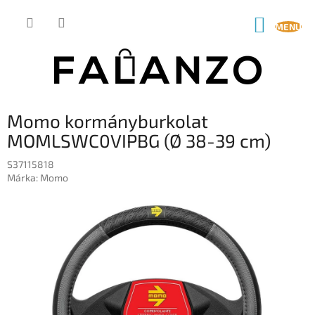
Ugrás
a
KOSÁR
fő
tartalomhoz
Momo kormányburkolat
MOMLSWC0VIPBG (Ø 38-39 cm)
S37115818
Márka:
Momo