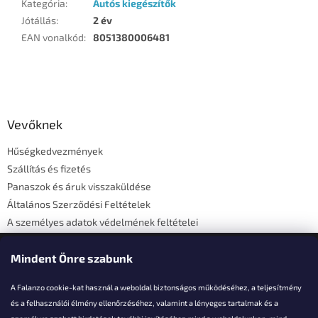
Kategória
:
Autós kiegészítők
Jótállás
:
2 év
EAN vonalkód
:
8051380006481
L
á
b
l
Vevőknek
é
Hűségkedvezmények
c
Szállítás és fizetés
Panaszok és áruk visszaküldése
Általános Szerződési Feltételek
A személyes adatok védelmének feltételei
Elérhetőségi adatok
Mindent Önre szabunk
A Falanzo cookie-kat használ a weboldal biztonságos működéséhez, a teljesítmény
és a felhasználói élmény ellenőrzéséhez, valamint a lényeges tartalmak és a