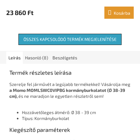
23 860 Ft
Kosárba
ÖSSZES KAPCSOLÓDÓ TERMÉK MEGJELENÍTÉSE
Leírás
Hasonló (8)
Beszélgetés
Termék részletes leírása
Szerelje fel járművét a legújabb termékekkel! Vásárolja meg
a Momo MOMLSWC0VIPBG kormányburkolatot (Ø 38-39
cm),
és ne maradjon le egyetlen részletről sem!
Hozzávetőleges átmérő: Ø 38 - 39 cm
Típus: Kormányburkolat
Kiegészítő paraméterek