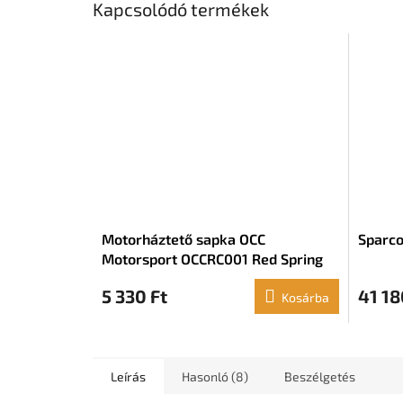
Kapcsolódó termékek
Motorháztető sapka OCC
Sparco
Motorsport OCCRC001 Red Spring
5 330 Ft
41 18
Kosárba
Leírás
Hasonló (8)
Beszélgetés