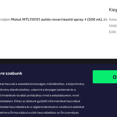
Kie
ároljon
Motul MTL110151 autós rovarriasztó spray-t (500 ml),
és
Kate
Jótál
EAN 
re szabunk
-kat használ a weboldal biztonságos működéséhez, a teljesítmény
 élmény ellenőrzéséhez, valamint a lényeges tartalmak és a
t hirdetések további javításához mind a weboldalunkon, mind
boldalain. Ehhez az általunk gyűjtött információkat használjuk
k
weboldal használatára és a végberendezésekre vonatkozó adatokat.
attintva Ön hozzájárul a sütik használatához az Ön személyes
vezmények