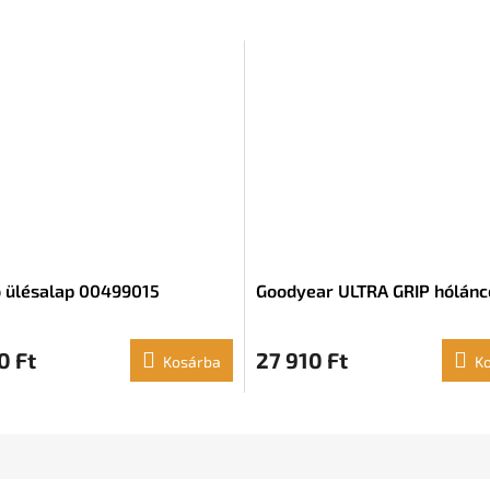
 ülésalap 00499015
Goodyear ULTRA GRIP hólánc
0 Ft
27 910 Ft
Kosárba
K