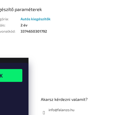
gészítő paraméterek
gória
:
Autós kiegészítők
lás
:
2 év
vonalkód
:
3374650301792
Akarsz kérdezni valamit?
info@falanzo.hu