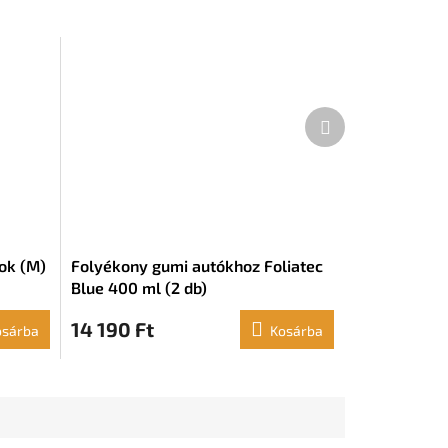
Következő
termék
ok (M)
Folyékony gumi autókhoz Foliatec
Blue 400 ml (2 db)
14 190 Ft
osárba
Kosárba