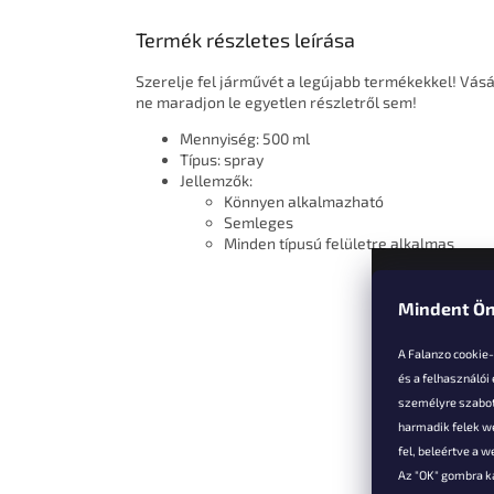
Termék részletes leírása
Szerelje fel járművét a legújabb termékekkel! Vás
ne maradjon le egyetlen részletről sem!
Mennyiség: 500 ml
Típus: spray
Jellemzők:
Könnyen alkalmazható
Semleges
Minden típusú felületre alkalmas
Mindent Ön
L
á
A Falanzo cookie
b
és a felhasználói
l
személyre szabot
é
harmadik felek we
Vevőkne
c
fel, beleértve a 
Az "OK" gombra k
Hűségked