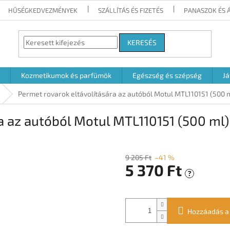
HŰSÉGKEDVEZMÉNYEK
SZÁLLÍTÁS ÉS FIZETÉS
PANASZOK ÉS 
KERESÉS
Kozmetikumok és parfümök
Egészség és szépség
Já
Permet rovarok eltávolítására az autóból Motul MTL110151 (500 
a az autóból Motul MTL110151 (500 ml)
9 205 Ft
–41 %
5 370 Ft
?
Egységár:
Hozzáadás a