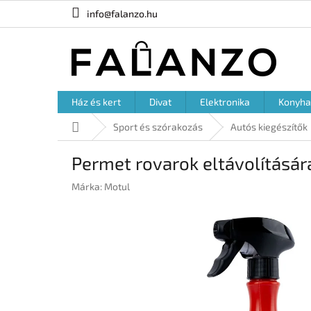
Ugrás
info@falanzo.hu
a
fő
tartalomhoz
Ház és kert
Divat
Elektronika
Konyha
Kezdőlap
Sport és szórakozás
Autós kiegészítők
Permet rovarok eltávolításár
Márka:
Motul