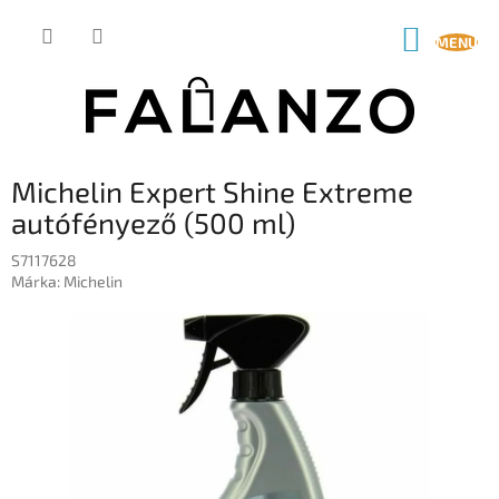
Ugrás
a
KOSÁR
fő
tartalomhoz
Michelin Expert Shine Extreme
autófényező (500 ml)
S7117628
Márka:
Michelin