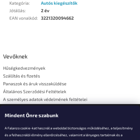
Kategória
:
Autós kiegészítők
Jótállás
:
2 év
EAN vonalkód
:
3221320094662
L
á
b
l
Vevőknek
é
Hűségkedvezmények
c
Szállítás és fizetés
Panaszok és áruk visszaküldése
Általános Szerződési Feltételek
A személyes adatok védelmének feltételei
Elérhetőségi adatok
Mindent Önre szabunk
A Falanzo cookie-kat használ a weboldal biztonságos működéséhez, a teljesítmény
és a felhasználói élmény ellenőrzéséhez, valamint a lényeges tartalmak és a