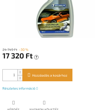
24 749 Ft
–30 %
17 320 Ft
?
Egységár:
Hozzáadás a kosárhoz
Részletes információ
KÉRDÉS
NYOMON KÖVETÉS