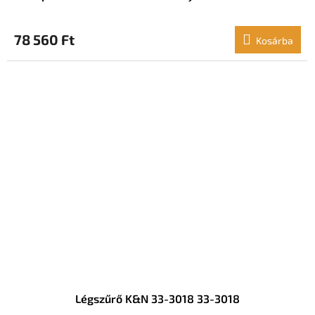
78 560 Ft
Kosárba
Légszűrő K&N 33-3018 33-3018