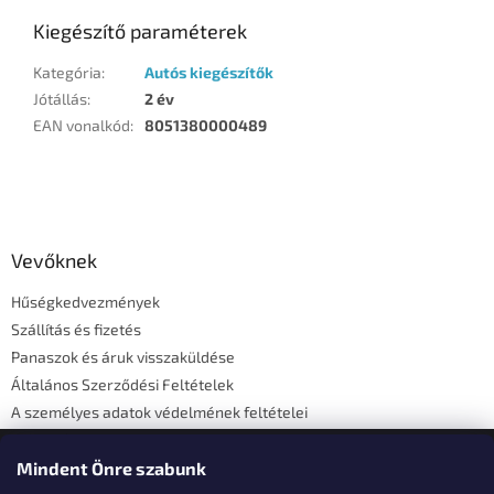
Kiegészítő paraméterek
Kategória
:
Autós kiegészítők
Jótállás
:
2 év
EAN vonalkód
:
8051380000489
L
á
b
l
Vevőknek
é
Hűségkedvezmények
c
Szállítás és fizetés
Panaszok és áruk visszaküldése
Általános Szerződési Feltételek
A személyes adatok védelmének feltételei
Elérhetőségi adatok
Mindent Önre szabunk