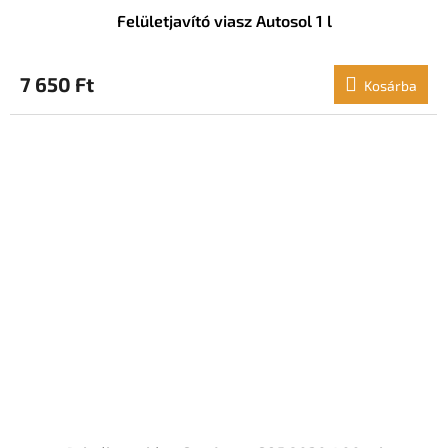
Felületjavító viasz Autosol 1 l
7 650 Ft
Kosárba