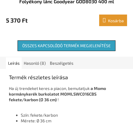
Folyékony lánc Goodyear GOD8030 400 ml
5 370 Ft
Kosárba
ÖSSZES KAPCSOLÓDÓ TERMÉK MEGJELENÍTÉSE
Leírás
Hasonló (8)
Beszélgetés
Termék részletes leírása
Ha új trendeket keres a piacon, bemutatjuk
a Momo
kormánykerék burkolatot MOMLSWC016CBS
fekete/karbon (Ø 36 cm)
!
Szín: fekete/karbon
Mérete: Ø 36 cm