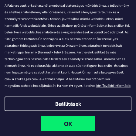
A Falanzo cookie-kat használ a weboldal biztonságos működéséhez, a teljesítmény
és a felhasználói élmény ellenőrzéséhez, valamint a lényeges tartalmak és a
személyre szabott hirdetések további javításához mind a weboldalunkon, mind
Akarsz kérdezni valamit?
harmadik felek weboldalain. Ehhez az általunk gyűjtött információkat használjuk fel,
beleértve a weboldal használatára és a végberendezésekre vonatkozó adatokat. Az
info@falanzo.hu
"OK" gombra kattintva Ön hozzájárul a sütik használatához az Ön személyes
adatainak feldolgozásához, beleértve az Ön személyes adatainak továbbítását
marketingpartnereink (harmadik felek) részére. Partnereink sütiket és más
technológiákat is használnak a hirdetések személyre szabásához, méréséhez és
elemzéséhez. Ha ezt elutasítja, akkor csak alap sütiket fogunk használni, és sajnos
nem fog személyre szabott tartalmat kapni. Hacsak Ön nem adja beleegyezését,
csak a szükséges cookie-kat használjuk. A beállítások között bármikor
megváltoztathatja hozzájárulását. Ha nem ért egyet, kattints
ide.
További információ
Beállítások
Shoptet készítette
Copyright 2026
Falanzo.hu
. Minden jog fenntartva.