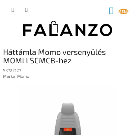
Ugrás
a
KOSÁR
fő
tartalomhoz
Háttámla Momo versenyülés
MOMLLSCMCB-hez
S3722127
Márka:
Momo