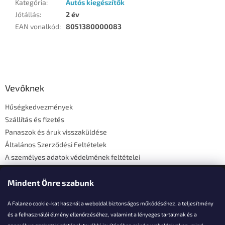
Kategória
:
Autós kiegészítők
Jótállás
:
2 év
EAN vonalkód
:
8051380000083
L
á
b
l
Vevőknek
é
Hűségkedvezmények
c
Szállítás és fizetés
Panaszok és áruk visszaküldése
Általános Szerződési Feltételek
A személyes adatok védelmének feltételei
Elérhetőségi adatok
Mindent Önre szabunk
A Falanzo cookie-kat használ a weboldal biztonságos működéséhez, a teljesítmény
és a felhasználói élmény ellenőrzéséhez, valamint a lényeges tartalmak és a