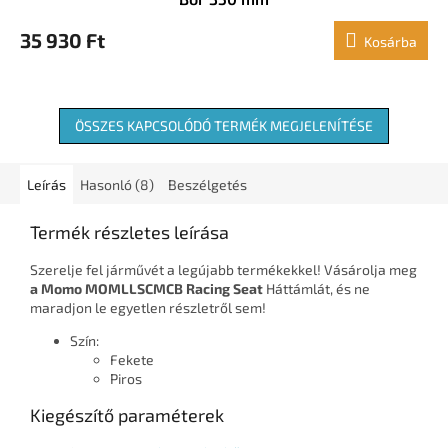
35 930 Ft
Kosárba
ÖSSZES KAPCSOLÓDÓ TERMÉK MEGJELENÍTÉSE
Leírás
Hasonló (8)
Beszélgetés
Termék részletes leírása
Szerelje fel járművét a legújabb termékekkel! Vásárolja meg
a Momo MOMLLSCMCB Racing Seat
Háttámlát, és ne
maradjon le egyetlen részletről sem!
Szín:
Fekete
Piros
Kiegészítő paraméterek