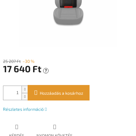
25 207 Ft
–30 %
17 640 Ft
?
Egységár:
Hozzáadás a kosárhoz
Részletes információ
KÉRDÉS
NYOMON KÖVETÉS