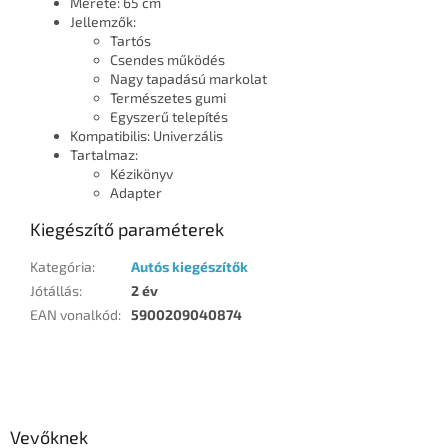
Mérete: 65 cm
Jellemzők:
Tartós
Csendes működés
Nagy tapadású markolat
Természetes gumi
Egyszerű telepítés
Kompatibilis: Univerzális
Tartalmaz:
Kézikönyv
Adapter
Kiegészítő paraméterek
Kategória
:
Autós kiegészítők
Jótállás
:
2 év
EAN vonalkód
:
5900209040874
L
á
b
l
Vevőknek