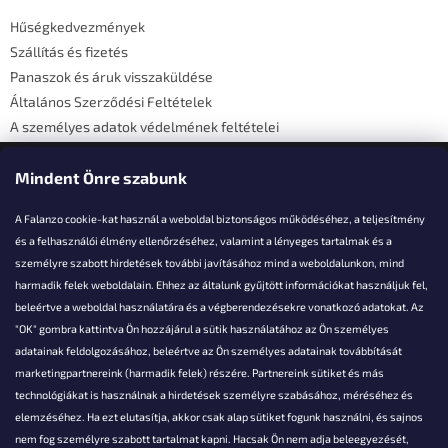
é
Hűségkedvezmények
c
Szállítás és fizetés
Panaszok és áruk visszaküldése
Általános Szerződési Feltételek
A személyes adatok védelmének feltételei
Elérhetőségi adatok
Mindent Önre szabunk
A Falanzo cookie-kat használ a weboldal biztonságos működéséhez, a teljesítmény
és a felhasználói élmény ellenőrzéséhez, valamint a lényeges tartalmak és a
személyre szabott hirdetések további javításához mind a weboldalunkon, mind
Akarsz kérdezni valamit?
harmadik felek weboldalain. Ehhez az általunk gyűjtött információkat használjuk fel,
beleértve a weboldal használatára és a végberendezésekre vonatkozó adatokat. Az
info@falanzo.hu
"OK" gombra kattintva Ön hozzájárul a sütik használatához az Ön személyes
adatainak feldolgozásához, beleértve az Ön személyes adatainak továbbítását
marketingpartnereink (harmadik felek) részére. Partnereink sütiket és más
technológiákat is használnak a hirdetések személyre szabásához, méréséhez és
elemzéséhez. Ha ezt elutasítja, akkor csak alap sütiket fogunk használni, és sajnos
nem fog személyre szabott tartalmat kapni. Hacsak Ön nem adja beleegyezését,