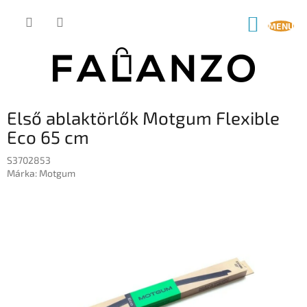
Ugrás
a
KOSÁR
fő
tartalomhoz
Első ablaktörlők Motgum Flexible
Eco 65 cm
S3702853
Márka:
Motgum