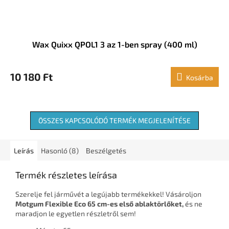
Wax Quixx QPOL1 3 az 1-ben spray (400 ml)
10 180 Ft
Kosárba
ÖSSZES KAPCSOLÓDÓ TERMÉK MEGJELENÍTÉSE
Leírás
Hasonló (8)
Beszélgetés
Termék részletes leírása
Szerelje fel járművét a legújabb termékekkel! Vásároljon
Motgum Flexible Eco 65 cm-es első ablaktörlőket,
és ne
maradjon le egyetlen részletről sem!