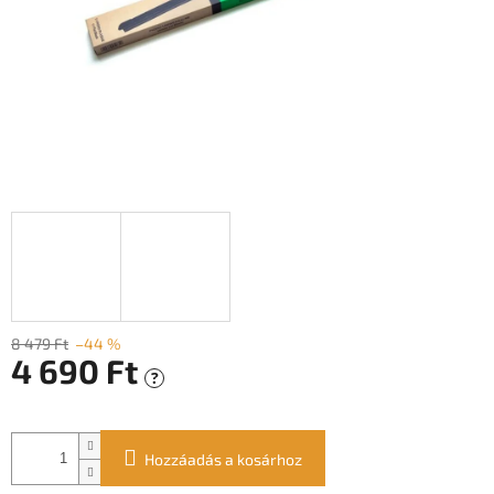
8 479 Ft
–44 %
4 690 Ft
?
Egységár:
Hozzáadás a kosárhoz