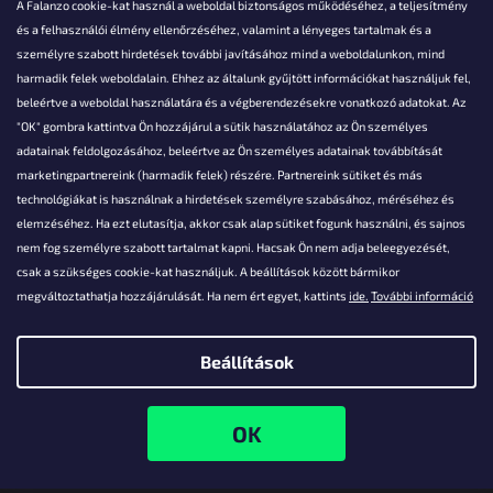
A Falanzo cookie-kat használ a weboldal biztonságos működéséhez, a teljesítmény
és a felhasználói élmény ellenőrzéséhez, valamint a lényeges tartalmak és a
személyre szabott hirdetések további javításához mind a weboldalunkon, mind
Akarsz kérdezni valamit?
harmadik felek weboldalain. Ehhez az általunk gyűjtött információkat használjuk fel,
beleértve a weboldal használatára és a végberendezésekre vonatkozó adatokat. Az
info@falanzo.hu
"OK" gombra kattintva Ön hozzájárul a sütik használatához az Ön személyes
adatainak feldolgozásához, beleértve az Ön személyes adatainak továbbítását
marketingpartnereink (harmadik felek) részére. Partnereink sütiket és más
technológiákat is használnak a hirdetések személyre szabásához, méréséhez és
elemzéséhez. Ha ezt elutasítja, akkor csak alap sütiket fogunk használni, és sajnos
nem fog személyre szabott tartalmat kapni. Hacsak Ön nem adja beleegyezését,
csak a szükséges cookie-kat használjuk. A beállítások között bármikor
megváltoztathatja hozzájárulását. Ha nem ért egyet, kattints
ide.
További információ
Beállítások
Shoptet készítette
Copyright 2026
Falanzo.hu
. Minden jog fenntartva.