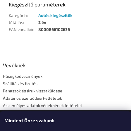
Kiegészítő paraméterek
Kategória
:
Autós kiegészítők
Jótállás
:
2 év
EAN vonalkód
:
8000866102636
L
á
b
l
Vevőknek
é
Hűségkedvezmények
c
Szállítás és fizetés
Panaszok és áruk visszaküldése
Általános Szerződési Feltételek
A személyes adatok védelmének feltételei
Elérhetőségi adatok
Mindent Önre szabunk