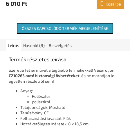
6 010 Ft
Kosárba
ÖSSZES KAPCSOLÓDÓ TERMÉK MEGJELENÍTÉSE
Leírás
Hasonló (8)
Beszélgetés
Termék részletes leírása
Szerelje fel járművét a legújabb termékekkel! Vásároljon
CZ10263 autó biztonsági övbetéteket,
és ne maradjon le
egyetlen részletről sem!
Anyag:
Poliészter
polisztirol
Tulajdonságok: Mosható
Tanúsítvány: CE
Felhasználási javaslat: Fiúk
Hozzávetőleges méretek: 8 x 18,5 cm