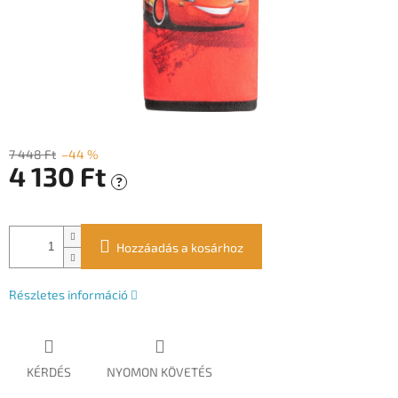
7 448 Ft
–44 %
4 130 Ft
?
Egységár:
Hozzáadás a kosárhoz
Részletes információ
KÉRDÉS
NYOMON KÖVETÉS