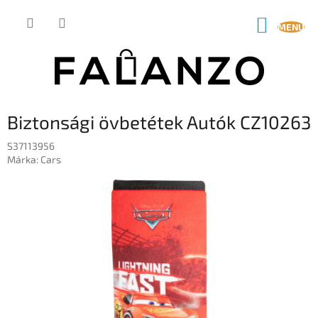
Ugrás
a
KOSÁR
fő
tartalomhoz
Biztonsági övbetétek Autók CZ10263
S37113956
Márka:
Cars