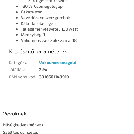
Kiegészítő készlet
130 W: Csomagológép
Fekete szín
Vezérlőrendszer: gombok
Kábeltárolás: Igen
Teljesítményfelvétel: 130 watt
Mennyiség: 1
Vákuumos zacskók száma: 18
Kiegészítő paraméterek
Kategória
:
Vakuumcsomagoló
Jótállás
:
2 év
EAN vonalkód
:
3016661148910
L
á
b
l
Vevőknek
é
Hűségkedvezmények
c
Szállítás és fizetés