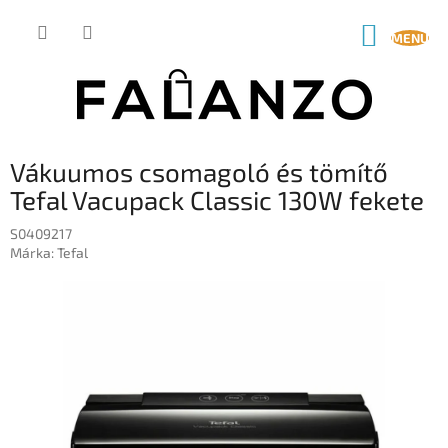
Ugrás
a
KOSÁR
fő
tartalomhoz
Vákuumos csomagoló és tömítő
Tefal Vacupack Classic 130W fekete
S0409217
Márka:
Tefal