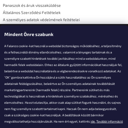
Panaszok és áruk visszaküldése
Általános Szerződési Feltételek
A személyes adatok védelmének feltételei
Elérhetőségi adatok
Mindent Önre szabunk
A Falanzo cookie-kat használ a weboldal biztonságos működéséhez, a teljesítmény
és a felhasználói élmény ellenőrzéséhez, valamint a lényeges tartalmak és a
személyre szabott hirdetések további javításához mind a weboldalunkon, mind
Akarsz kérdezni valamit?
harmadik felek weboldalain. Ehhez az általunk gyűjtött információkat használjuk fel,
beleértve a weboldal használatára és a végberendezésekre vonatkozó adatokat. Az
info@falanzo.hu
"OK" gombra kattintva Ön hozzájárul a sütik használatához az Ön személyes
adatainak feldolgozásához, beleértve az Ön személyes adatainak továbbítását
marketingpartnereink (harmadik felek) részére. Partnereink sütiket és más
technológiákat is használnak a hirdetések személyre szabásához, méréséhez és
elemzéséhez. Ha ezt elutasítja, akkor csak alap sütiket fogunk használni, és sajnos
nem fog személyre szabott tartalmat kapni. Hacsak Ön nem adja beleegyezését,
csak a szükséges cookie-kat használjuk. A beállítások között bármikor
megváltoztathatja hozzájárulását. Ha nem ért egyet, kattints
ide.
További információ