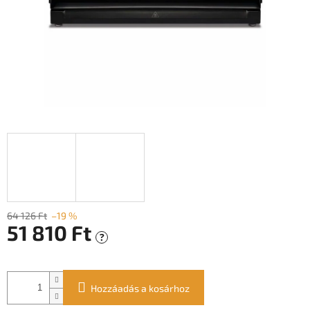
64 126 Ft
–19 %
51 810 Ft
?
Egységár:
Hozzáadás a kosárhoz