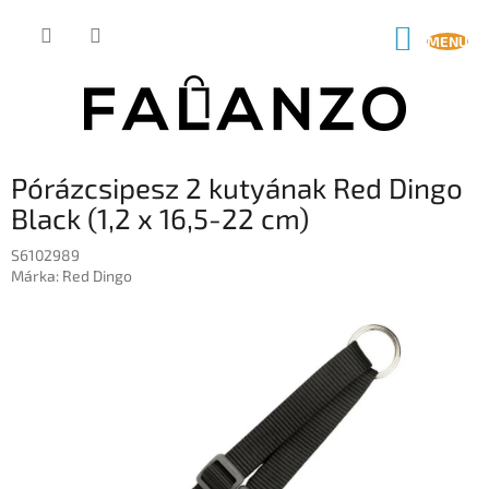
Ugrás
a
KOSÁR
fő
tartalomhoz
Pórázcsipesz 2 kutyának Red Dingo
Black (1,2 x 16,5-22 cm)
S6102989
Márka:
Red Dingo