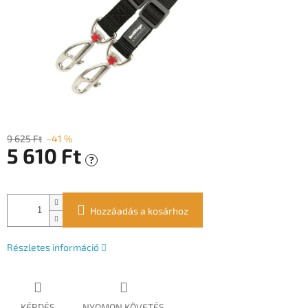
9 625 Ft
–41 %
5 610 Ft
?
Egységár:
Hozzáadás a kosárhoz
Részletes információ
KÉRDÉS
NYOMON KÖVETÉS