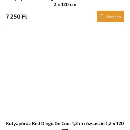
2 x 120 cm
7 250 Ft
Kosárba
Kutyapóráz Red Dingo On Cool 1,2 m rózsaszín 1,2 x 120
cm