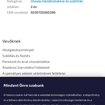
Kategória
:
Utazás háziállatokkal és szállítás
Jótállás
:
2 év
EAN vonalkód
:
9330725065390
L
á
b
l
Vevőknek
é
Hűségkedvezmények
c
Szállítás és fizetés
Panaszok és áruk visszaküldése
Általános Szerződési Feltételek
A személyes adatok védelmének feltételei
Elérhetőségi adatok
Mindent Önre szabunk
A Falanzo cookie-kat használ a weboldal biztonságos működéséhez, a teljesítmény
és a felhasználói élmény ellenőrzéséhez, valamint a lényeges tartalmak és a