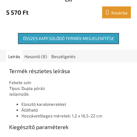
5 570 Ft
Kosárba
ÖSSZES KAPCSOLÓDÓ TERMÉK MEGJELENÍTÉSE
Leírás
Hasonló (8)
Beszélgetés
Termék részletes leírása
Fekete szín
Típus: Dupla póráz
Jellemzők:
Elosztó karabinerekkel
Állítható
Hozzávetőleges méretek: 1,2 x 16,5-22 cm
Kiegészítő paraméterek