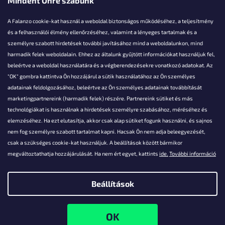
Mindent Önre szabunk
A Falanzo cookie-kat használ a weboldal biztonságos működéséhez, a teljesítmény
és a felhasználói élmény ellenőrzéséhez, valamint a lényeges tartalmak és a
személyre szabott hirdetések további javításához mind a weboldalunkon, mind
Akarsz kérdezni valamit?
harmadik felek weboldalain. Ehhez az általunk gyűjtött információkat használjuk fel,
beleértve a weboldal használatára és a végberendezésekre vonatkozó adatokat. Az
info@falanzo.hu
"OK" gombra kattintva Ön hozzájárul a sütik használatához az Ön személyes
adatainak feldolgozásához, beleértve az Ön személyes adatainak továbbítását
marketingpartnereink (harmadik felek) részére. Partnereink sütiket és más
technológiákat is használnak a hirdetések személyre szabásához, méréséhez és
elemzéséhez. Ha ezt elutasítja, akkor csak alap sütiket fogunk használni, és sajnos
nem fog személyre szabott tartalmat kapni. Hacsak Ön nem adja beleegyezését,
csak a szükséges cookie-kat használjuk. A beállítások között bármikor
megváltoztathatja hozzájárulását. Ha nem ért egyet, kattints
ide.
További információ
Beállítások
Shoptet készítette
Copyright 2026
Falanzo.hu
. Minden jog fenntartva.