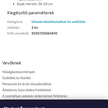
Nyak mérete: 36-59 cm
Kiegészítő paraméterek
Kategória
:
Utazás háziállatokkal és szállítás
Jótállás
:
2 év
EAN vonalkód
:
9330725084810
L
á
b
l
Vevőknek
é
Hűségkedvezmények
c
Szállítás és fizetés
Panaszok és áruk visszaküldése
Általános Szerződési Feltételek
A személyes adatok védelmének feltételei
Elérhetőségi adatok