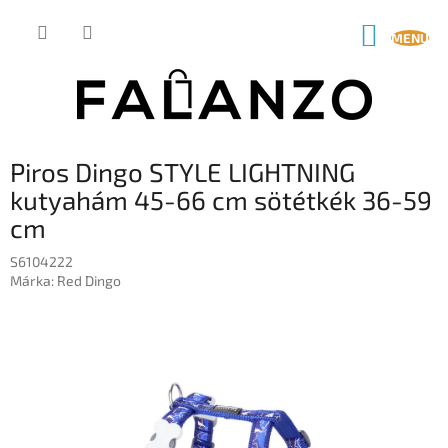
Ugrás
a
KOSÁR
fő
tartalomhoz
Piros Dingo STYLE LIGHTNING
kutyahám 45-66 cm sötétkék 36-59
cm
S6104222
Márka:
Red Dingo