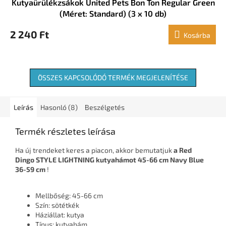
Kutyaürülékzsákok United Pets Bon Ton Regular Green
(Méret: Standard) (3 x 10 db)
2 240 Ft
Kosárba
ÖSSZES KAPCSOLÓDÓ TERMÉK MEGJELENÍTÉSE
Leírás
Hasonló (8)
Beszélgetés
Termék részletes leírása
Ha új trendeket keres a piacon, akkor bemutatjuk
a Red
Dingo STYLE LIGHTNING kutyahámot 45-66 cm Navy Blue
36-59 cm
!
Mellbőség: 45-66 cm
Szín: sötétkék
Háziállat: kutya
Típus: kutyahám