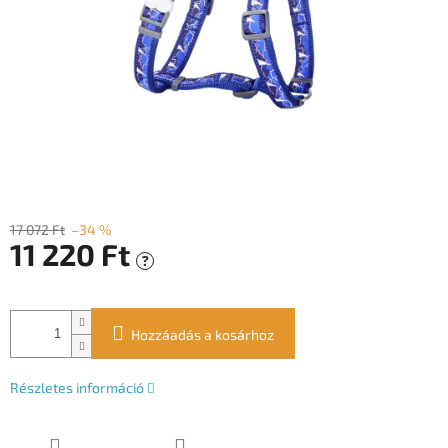
17 072 Ft
–34 %
11 220 Ft
?
Egységár:
Hozzáadás a kosárhoz
Részletes információ