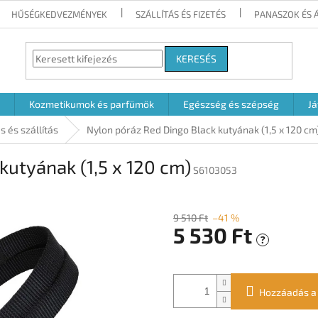
HŰSÉGKEDVEZMÉNYEK
SZÁLLÍTÁS ÉS FIZETÉS
PANASZOK ÉS 
KERESÉS
Kozmetikumok és parfümök
Egészség és szépség
Já
s és szállítás
Nylon póráz Red Dingo Black kutyának (1,5 x 120 cm
kutyának (1,5 x 120 cm)
S6103053
9 510 Ft
–41 %
5 530 Ft
?
Egységár:
Hozzáadás a