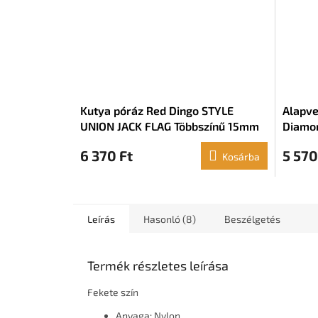
Kutya póráz Red Dingo STYLE
Alapve
UNION JACK FLAG Többszínű 15mm
Diamon
x 120 cm
6 370 Ft
5 570
Kosárba
Leírás
Hasonló (8)
Beszélgetés
Termék részletes leírása
Fekete szín
Anyaga: Nylon