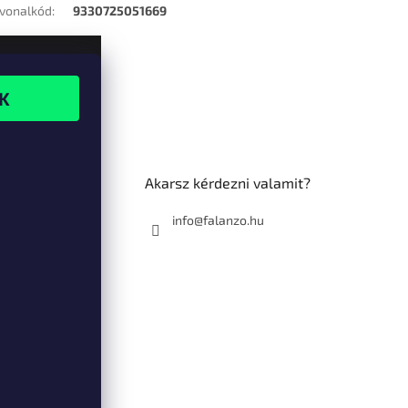
vonalkód
:
9330725051669
Akarsz kérdezni valamit?
info@falanzo.hu