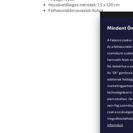
Hozzávetőleges méretek: 1,5 x 120 cm
Felhasználási javaslat: Kutya
Mindent Ön
L
á
A Falanzo cookie
b
és a felhasználói
l
személyre szabot
é
harmadik felek we
Vevőkne
c
fel, beleértve a 
Az "OK" gombra k
Hűségked
adatainak feldol
Szállítás é
marketingpartnere
Panaszok é
technológiákat i
visszaküld
elemzéséhez. Ha e
Általános 
nem fog személyr
Feltételek
csak a szükséges 
A személy
megváltoztathatja
védelmének
információ
Elérhetősé