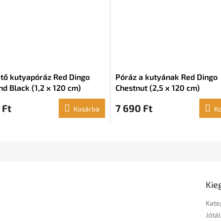
tő kutyapóráz Red Dingo
Póráz a kutyának Red Dingo
d Black (1,2 x 120 cm)
Chestnut (2,5 x 120 cm)
 Ft
7 690 Ft
Kosárba
K
Kie
Kate
Jótál