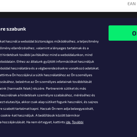
EAN 
re szabunk
-kat használ a weboldal biztonságos működéséhez, a teljesítmény
 élmény ellenőrzéséhez, valamint a lényeges tartalmak és a
t hirdetések további javításához mind a weboldalunkon, mind
boldalain. Ehhez az általunk gyűjtött információkat használjuk
k
weboldal használatára és a végberendezésekre vonatkozó adatokat.
attintva Ön hozzájárul a sütik használatához az Ön személyes
vezmények
gozásához, beleértve az Ön személyes adatainak továbbítását
s fizetés
ink (harmadik felek) részére. Partnereink sütiket és más
s áruk
s használnak a hirdetések személyre szabásához, méréséhez és
ése
zt elutasítja, akkor csak alap sütiket fogunk használni, és sajnos
Szerződési
e szabott tartalmat kapni. Hacsak Ön nem adja beleegyezését,
cookie-kat használjuk. A beállítások között bármikor
es adatok
 hozzájárulását. Ha nem ért egyet, kattints
ide.
További
 feltételei
gi adatok