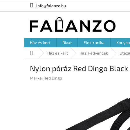
Ugrás
info@falanzo.hu
a
fő
tartalomhoz
Ház és kert
Divat
Elektronika
Konyha
Kezdőlap
Ház és kert
Házi kedvencek
Utazá
Nylon póráz Red Dingo Black 
Márka:
Red Dingo