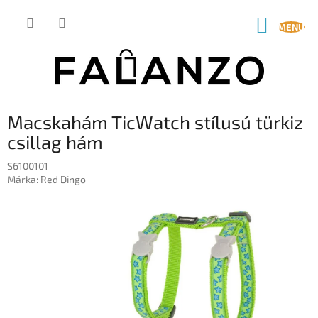
Ugrás
a
KOSÁR
fő
tartalomhoz
Macskahám TicWatch stílusú türkiz
csillag hám
S6100101
Márka:
Red Dingo