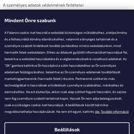
A személyes adatok védelmének feltételei
Elérhetőségi adatok
Mindent Önre szabunk
A Falanzo cookie-kat használ a weboldal biztonságos működéséhez, a teljesítmény
és a felhasználói élmény ellenőrzéséhez, valamint a lényeges tartalmak és a
személyre szabott hirdetések további javításához mind a weboldalunkon, mind
Akarsz kérdezni valamit?
harmadik felek weboldalain. Ehhez az általunk gyűjtött információkat használjuk fel,
beleértve a weboldal használatára és a végberendezésekre vonatkozó adatokat. Az
info@falanzo.hu
"OK" gombra kattintva Ön hozzájárul a sütik használatához az Ön személyes
adatainak feldolgozásához, beleértve az Ön személyes adatainak továbbítását
marketingpartnereink (harmadik felek) részére. Partnereink sütiket és más
technológiákat is használnak a hirdetések személyre szabásához, méréséhez és
elemzéséhez. Ha ezt elutasítja, akkor csak alap sütiket fogunk használni, és sajnos
nem fog személyre szabott tartalmat kapni. Hacsak Ön nem adja beleegyezését,
csak a szükséges cookie-kat használjuk. A beállítások között bármikor
megváltoztathatja hozzájárulását. Ha nem ért egyet, kattints
ide.
További információ
Beállítások