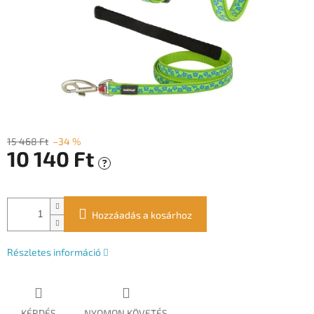
15 468 Ft
–34 %
10 140 Ft
?
Egységár:
Hozzáadás a kosárhoz
Részletes információ
KÉRDÉS
NYOMON KÖVETÉS