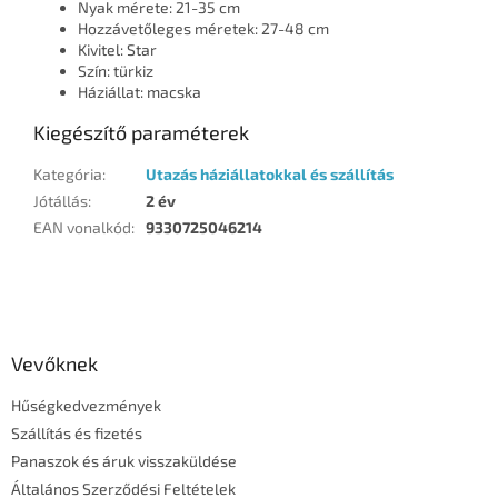
Nyak mérete: 21-35 cm
Hozzávetőleges méretek: 27-48 cm
Kivitel: Star
Szín: türkiz
Háziállat: macska
Kiegészítő paraméterek
Kategória
:
Utazás háziállatokkal és szállítás
Jótállás
:
2 év
EAN vonalkód
:
9330725046214
L
á
b
l
Vevőknek
é
Hűségkedvezmények
c
Szállítás és fizetés
Panaszok és áruk visszaküldése
Általános Szerződési Feltételek