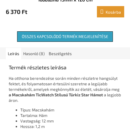
6 370 Ft
Kosárba
ÖSSZES KAPCSOLÓDÓ TERMÉK MEGJELENÍTÉSE
Leírás
Hasonló (8)
Beszélgetés
Termék részletes leírása
Ha otthona berendezése során minden részletre hangsúlyt
fektet, és folyamatosan értesülni szeretne a legújabb
termékekről, amelyek megkönnyítik az életét, vásárolja meg
a Macskahám TicWatch Stílusú Türkiz Star Hámot
a legjobb
áron.
Típus: Macskahám
Tartalma: Hám
Vastagság: 12 mm
Hossza: 1,2 m