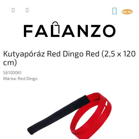
Ugrás
a
KOSÁR
fő
tartalomhoz
Kutyapóráz Red Dingo Red (2,5 x 120
cm)
S6100061
Márka:
Red Dingo