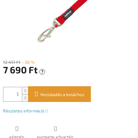
12 451 Ft
–38 %
7 690 Ft
?
Egységár:
Hozzáadás a kosárhoz
Részletes információ
KÉRDÉS
NYOMON KÖVETÉS