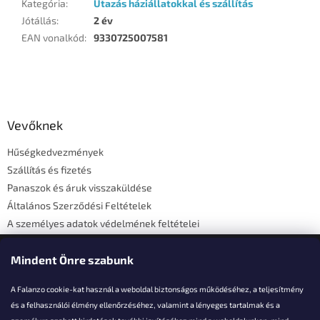
Kategória
:
Utazás háziállatokkal és szállítás
Jótállás
:
2 év
EAN vonalkód
:
9330725007581
L
á
b
l
Vevőknek
é
Hűségkedvezmények
c
Szállítás és fizetés
Panaszok és áruk visszaküldése
Általános Szerződési Feltételek
A személyes adatok védelmének feltételei
Elérhetőségi adatok
Mindent Önre szabunk
A Falanzo cookie-kat használ a weboldal biztonságos működéséhez, a teljesítmény
és a felhasználói élmény ellenőrzéséhez, valamint a lényeges tartalmak és a