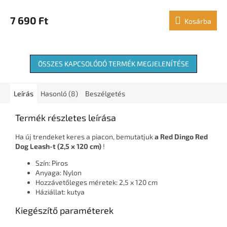
7 690 Ft
Kosárba
ÖSSZES KAPCSOLÓDÓ TERMÉK MEGJELENÍTÉSE
Leírás
Hasonló (8)
Beszélgetés
Termék részletes leírása
Ha új trendeket keres a piacon, bemutatjuk
a Red Dingo Red
Dog Leash-t (2,5 x 120 cm)
!
Szín: Piros
Anyaga: Nylon
Hozzávetőleges méretek: 2,5 x 120 cm
Háziállat: kutya
Kiegészítő paraméterek