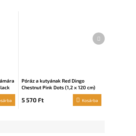
Következő
termék
zámára
Póráz a kutyának Red Dingo
Black
Chestnut Pink Dots (1,2 x 120 cm)
5 570 Ft
osárba
Kosárba