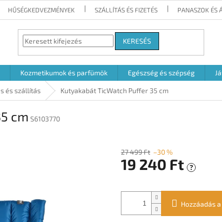
HŰSÉGKEDVEZMÉNYEK
SZÁLLÍTÁS ÉS FIZETÉS
PANASZOK ÉS 
KERESÉS
Kozmetikumok és parfümök
Egészség és szépség
Já
s és szállítás
Kutyakabát TicWatch Puffer 35 cm
35 cm
S6103770
27 499 Ft
–30 %
19 240 Ft
?
Egységár:
Hozzáadás a