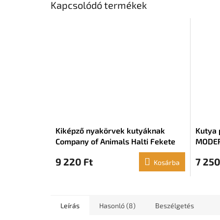
Kapcsolódó termékek
Kiképző nyakörvek kutyáknak
Kutya 
Company of Animals Halti Fekete
MODER
szájkosár (46-62 cm)
9 220 Ft
7 250
Kosárba
Leírás
Hasonló (8)
Beszélgetés