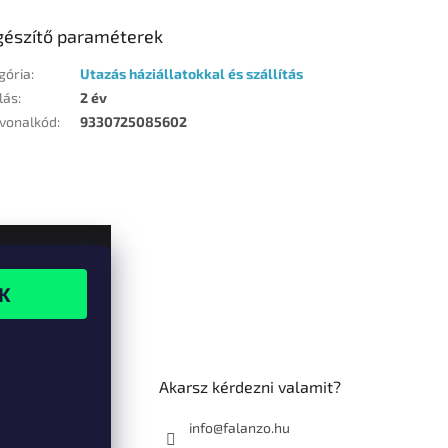
gészítő paraméterek
gória
:
Utazás háziállatokkal és szállítás
lás
:
2 év
vonalkód
:
9330725085602
Akarsz kérdezni valamit?
info@falanzo.hu