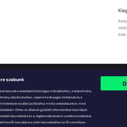
Kie
Kate
Jótál
EAN 
re szabunk
-kat használ a weboldal biztonságos működéséhez, a teljesítmény
 élmény ellenőrzéséhez, valamint a lényeges tartalmak és a
t hirdetések további javításához mind a weboldalunkon, mind
boldalain. Ehhez az általunk gyűjtött információkat használjuk
k
weboldal használatára és a végberendezésekre vonatkozó adatokat.
attintva Ön hozzájárul a sütik használatához az Ön személyes
vezmények