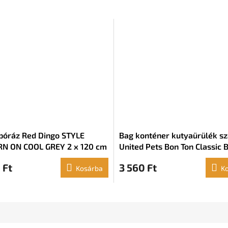
póráz Red Dingo STYLE
Bag konténer kutyaürülék s
N ON COOL GREY 2 x 120 cm
United Pets Bon Ton Classic 
(8 x 4,2 x 5 cm)
 Ft
3 560 Ft
Kosárba
K