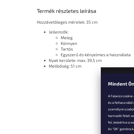
Termék részletes leírása
Hozzávetőleges méretek: 35 cm
Jellemzők:
Meleg
Könnyen
Tartós
Egyszerű és kényelmes a használata
Nyak kerülete: max. 39,5 cm
Mellbőség: 51 cm
Mindent Ön
L
á
A Falanzo cookie
b
és a felhasználói
l
személyre szabot
é
harmadik felek we
Vevőkne
c
fel, beleértve a 
Az "OK" gombra k
Hűségked