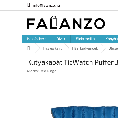
Ugrás
info@falanzo.hu
a
fő
tartalomhoz
Ház és kert
Divat
Elektronika
Konyha
Kezdőlap
Ház és kert
Házi kedvencek
Utazá
Kutyakabát TicWatch Puffer 
Márka:
Red Dingo