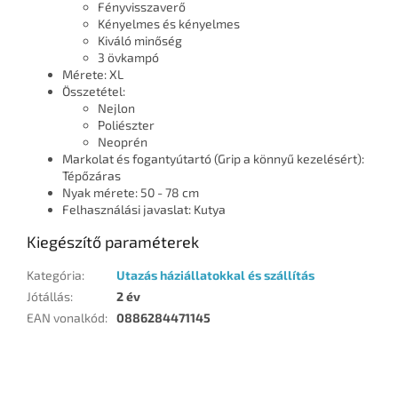
Fényvisszaverő
Kényelmes és kényelmes
Kiváló minőség
3 övkampó
Mérete: XL
Összetétel:
Nejlon
Poliészter
Neoprén
Markolat és fogantyútartó (Grip a könnyű kezelésért):
Tépőzáras
Nyak mérete: 50 - 78 cm
Felhasználási javaslat: Kutya
Kiegészítő paraméterek
Kategória
:
Utazás háziállatokkal és szállítás
Jótállás
:
2 év
EAN vonalkód
:
0886284471145
L
á