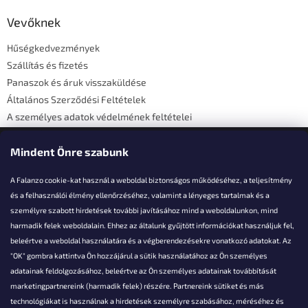
b
l
Vevőknek
é
Hűségkedvezmények
c
Szállítás és fizetés
Panaszok és áruk visszaküldése
Általános Szerződési Feltételek
A személyes adatok védelmének feltételei
Elérhetőségi adatok
Mindent Önre szabunk
A Falanzo cookie-kat használ a weboldal biztonságos működéséhez, a teljesítmény
és a felhasználói élmény ellenőrzéséhez, valamint a lényeges tartalmak és a
személyre szabott hirdetések további javításához mind a weboldalunkon, mind
Akarsz kérdezni valamit?
harmadik felek weboldalain. Ehhez az általunk gyűjtött információkat használjuk fel,
beleértve a weboldal használatára és a végberendezésekre vonatkozó adatokat. Az
info@falanzo.hu
"OK" gombra kattintva Ön hozzájárul a sütik használatához az Ön személyes
adatainak feldolgozásához, beleértve az Ön személyes adatainak továbbítását
marketingpartnereink (harmadik felek) részére. Partnereink sütiket és más
technológiákat is használnak a hirdetések személyre szabásához, méréséhez és