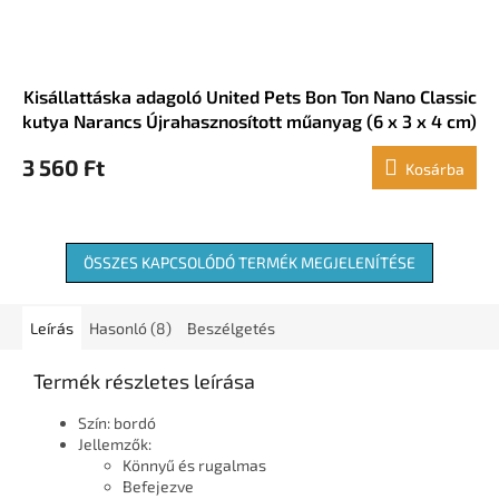
Kisállattáska adagoló United Pets Bon Ton Nano Classic
kutya Narancs Újrahasznosított műanyag (6 x 3 x 4 cm)
3 560 Ft
Kosárba
ÖSSZES KAPCSOLÓDÓ TERMÉK MEGJELENÍTÉSE
Leírás
Hasonló (8)
Beszélgetés
Termék részletes leírása
Szín: bordó
Jellemzők:
Könnyű és rugalmas
Befejezve