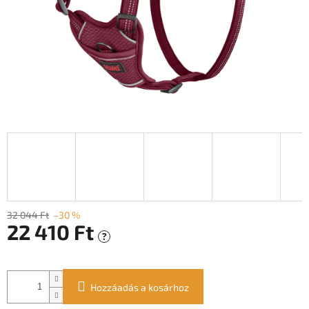
32 044 Ft
–30 %
22 410 Ft
?
Egységár:
Hozzáadás a kosárhoz