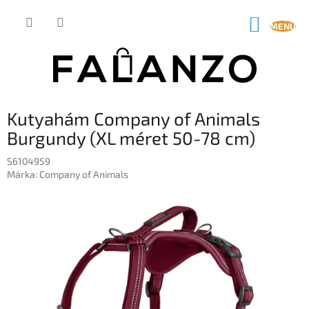
Ugrás
a
KOSÁR
fő
tartalomhoz
Kutyahám Company of Animals
Burgundy (XL méret 50-78 cm)
S6104959
Márka:
Company of Animals