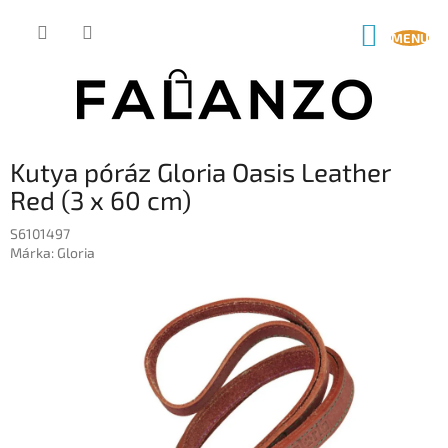
Ugrás
a
KOSÁR
fő
tartalomhoz
Kutya póráz Gloria Oasis Leather
Red (3 x 60 cm)
S6101497
Márka:
Gloria