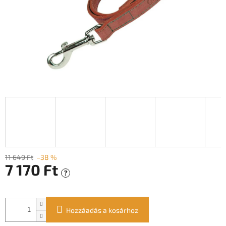
11 649 Ft
–38 %
7 170 Ft
?
Egységár:
Hozzáadás a kosárhoz