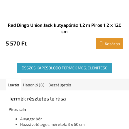
Red Dingo Union Jack kutyapóráz 1,2 m Piros 1,2 x 120
cm
5 570 Ft
Kosárba
ÖSSZES KAPCSOLÓDÓ TERMÉK MEGJELENÍTÉSE
Leírás
Hasonló (8)
Beszélgetés
Termék részletes leírása
Piros szín
Anyaga: bőr
Hozzávetőleges méretek: 3 x 60 cm