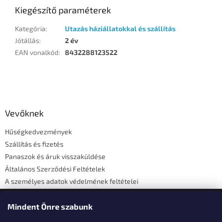
Kiegészítő paraméterek
Kategória
:
Utazás háziállatokkal és szállítás
Jótállás
:
2 év
EAN vonalkód
:
8432288123522
L
á
b
l
Vevőknek
é
Hűségkedvezmények
c
Szállítás és fizetés
Panaszok és áruk visszaküldése
Általános Szerződési Feltételek
A személyes adatok védelmének feltételei
Elérhetőségi adatok
Mindent Önre szabunk