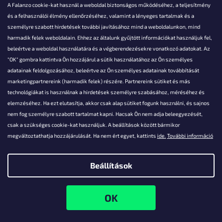
A Falanzo cookie-kat használ a weboldal biztonságos működéséhez, a teljesítmény
és a felhasználói élmény ellenőrzéséhez, valamint a lényeges tartalmak és a
személyre szabott hirdetések további javításához mind a weboldalunkon, mind
Akarsz kérdezni valamit?
harmadik felek weboldalain. Ehhez az általunk gyűjtött információkat használjuk fel,
beleértve a weboldal használatára és a végberendezésekre vonatkozó adatokat. Az
info@falanzo.hu
"OK" gombra kattintva Ön hozzájárul a sütik használatához az Ön személyes
adatainak feldolgozásához, beleértve az Ön személyes adatainak továbbítását
marketingpartnereink (harmadik felek) részére. Partnereink sütiket és más
technológiákat is használnak a hirdetések személyre szabásához, méréséhez és
elemzéséhez. Ha ezt elutasítja, akkor csak alap sütiket fogunk használni, és sajnos
nem fog személyre szabott tartalmat kapni. Hacsak Ön nem adja beleegyezését,
csak a szükséges cookie-kat használjuk. A beállítások között bármikor
megváltoztathatja hozzájárulását. Ha nem ért egyet, kattints
ide.
További információ
Beállítások
Shoptet készítette
Copyright 2026
Falanzo.hu
. Minden jog fenntartva.