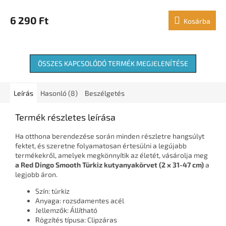
6 290 Ft
Kosárba
ÖSSZES KAPCSOLÓDÓ TERMÉK MEGJELENÍTÉSE
Leírás
Hasonló (8)
Beszélgetés
Termék részletes leírása
Ha otthona berendezése során minden részletre hangsúlyt
fektet, és szeretne folyamatosan értesülni a legújabb
termékekről, amelyek megkönnyítik az életét, vásárolja meg
a Red Dingo Smooth Türkiz kutyanyakörvet (2 x 31-47 cm)
a
legjobb áron.
Szín: türkiz
Anyaga: rozsdamentes acél
Jellemzők: Állítható
Rögzítés típusa: Clipzáras