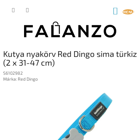
Ugrás
a
KOSÁR
fő
tartalomhoz
Kutya nyakörv Red Dingo sima türkiz
(2 x 31-47 cm)
S6102982
Márka:
Red Dingo