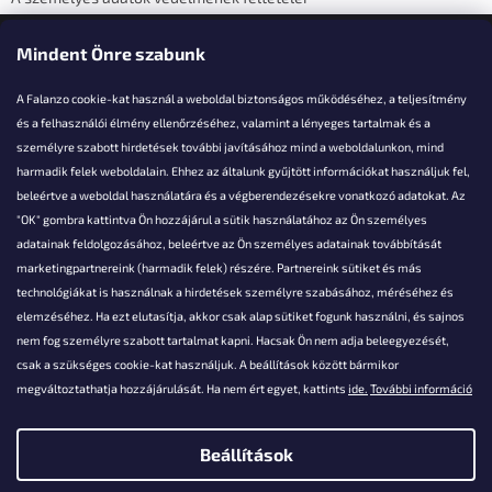
Elérhetőségi adatok
Mindent Önre szabunk
A Falanzo cookie-kat használ a weboldal biztonságos működéséhez, a teljesítmény
és a felhasználói élmény ellenőrzéséhez, valamint a lényeges tartalmak és a
személyre szabott hirdetések további javításához mind a weboldalunkon, mind
Akarsz kérdezni valamit?
harmadik felek weboldalain. Ehhez az általunk gyűjtött információkat használjuk fel,
beleértve a weboldal használatára és a végberendezésekre vonatkozó adatokat. Az
info@falanzo.hu
"OK" gombra kattintva Ön hozzájárul a sütik használatához az Ön személyes
adatainak feldolgozásához, beleértve az Ön személyes adatainak továbbítását
marketingpartnereink (harmadik felek) részére. Partnereink sütiket és más
technológiákat is használnak a hirdetések személyre szabásához, méréséhez és
elemzéséhez. Ha ezt elutasítja, akkor csak alap sütiket fogunk használni, és sajnos
nem fog személyre szabott tartalmat kapni. Hacsak Ön nem adja beleegyezését,
csak a szükséges cookie-kat használjuk. A beállítások között bármikor
megváltoztathatja hozzájárulását. Ha nem ért egyet, kattints
ide.
További információ
Beállítások
Shoptet készítette