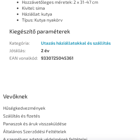
Hozzávetőleges méretek: 2 x 31-47 cm
Kivitel: sima
Háziállat: kutya
Típus: Kutya nyakörv
Kiegészítő paraméterek
Kategória
:
Utazás háziállatokkal és szállítás
Jótállás
:
2 év
EAN vonalkód
:
9330725045361
L
á
b
l
Vevőknek
é
Hűségkedvezmények
c
Szállítás és fizetés
Panaszok és áruk visszaküldése
Általános Szerződési Feltételek
A személyes adatok védelmének feltételei