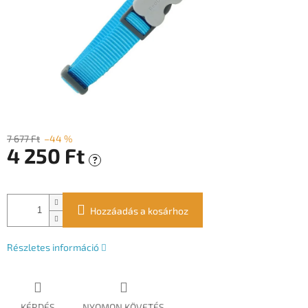
7 677 Ft
–44 %
4 250 Ft
?
Egységár:
Hozzáadás a kosárhoz
Részletes információ
KÉRDÉS
NYOMON KÖVETÉS