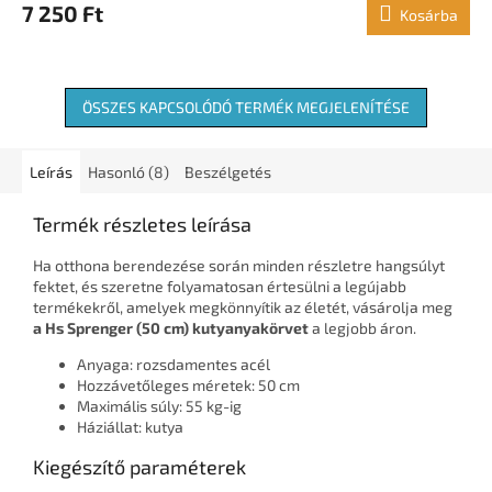
7 250 Ft
Kosárba
ÖSSZES KAPCSOLÓDÓ TERMÉK MEGJELENÍTÉSE
Leírás
Hasonló (8)
Beszélgetés
Termék részletes leírása
Ha otthona berendezése során minden részletre hangsúlyt
fektet, és szeretne folyamatosan értesülni a legújabb
termékekről, amelyek megkönnyítik az életét, vásárolja meg
a Hs Sprenger (50 cm) kutyanyakörvet
a legjobb áron.
Anyaga: rozsdamentes acél
Hozzávetőleges méretek: 50 cm
Maximális súly: 55 kg-ig
Háziállat: kutya
Kiegészítő paraméterek