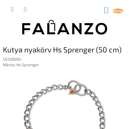
Ugrás
a
KOSÁR
fő
tartalomhoz
Kutya nyakörv Hs Sprenger (50 cm)
S6100690
Márka:
Hs Sprenger