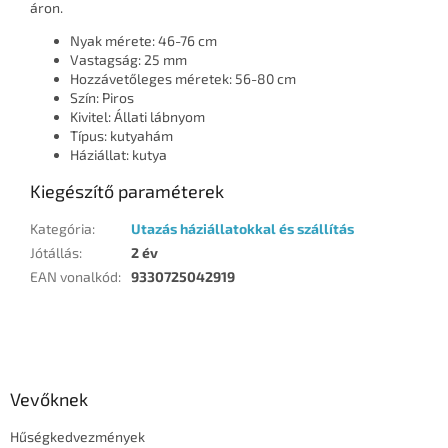
áron.
Nyak mérete: 46-76 cm
Vastagság: 25 mm
Hozzávetőleges méretek: 56-80 cm
Szín: Piros
Kivitel: Állati lábnyom
Típus: kutyahám
Háziállat: kutya
Kiegészítő paraméterek
Kategória
:
Utazás háziállatokkal és szállítás
Jótállás
:
2 év
EAN vonalkód
:
9330725042919
L
á
b
l
Vevőknek
é
Hűségkedvezmények
c