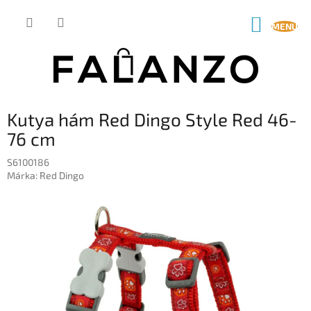
Ugrás
a
KOSÁR
fő
tartalomhoz
Kutya hám Red Dingo Style Red 46-
76 cm
S6100186
Márka:
Red Dingo