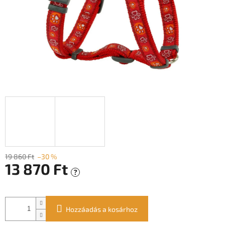
19 860 Ft
–30 %
13 870 Ft
?
Egységár:
Hozzáadás a kosárhoz