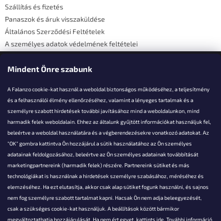
Szállítás és fizetés
Panaszok és áruk visszaküldése
Általános Szerződési Feltételek
A személyes adatok védelmének feltételei
Elérhetőségi adatok
Mindent Önre szabunk
A Falanzo cookie-kat használ a weboldal biztonságos működéséhez, a teljesítmény
és a felhasználói élmény ellenőrzéséhez, valamint a lényeges tartalmak és a
személyre szabott hirdetések további javításához mind a weboldalunkon, mind
Akarsz kérdezni valamit?
harmadik felek weboldalain. Ehhez az általunk gyűjtött információkat használjuk fel,
beleértve a weboldal használatára és a végberendezésekre vonatkozó adatokat. Az
info@falanzo.hu
"OK" gombra kattintva Ön hozzájárul a sütik használatához az Ön személyes
adatainak feldolgozásához, beleértve az Ön személyes adatainak továbbítását
marketingpartnereink (harmadik felek) részére. Partnereink sütiket és más
technológiákat is használnak a hirdetések személyre szabásához, méréséhez és
elemzéséhez. Ha ezt elutasítja, akkor csak alap sütiket fogunk használni, és sajnos
nem fog személyre szabott tartalmat kapni. Hacsak Ön nem adja beleegyezését,
csak a szükséges cookie-kat használjuk. A beállítások között bármikor
megváltoztathatja hozzájárulását. Ha nem ért egyet, kattints
ide.
További információ