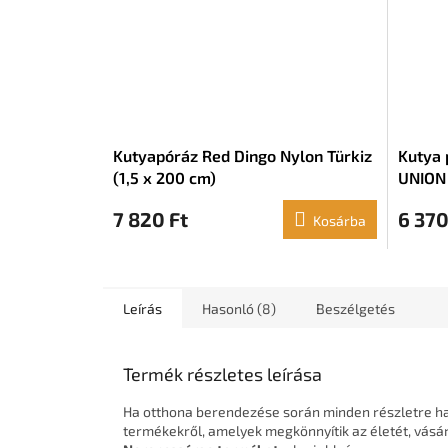
Kutyapóráz Red Dingo Nylon Türkiz
Kutya 
(1,5 x 200 cm)
UNION 
x 120 
7 820 Ft
6 370
Kosárba
Leírás
Hasonló (8)
Beszélgetés
Termék részletes leírása
Ha otthona berendezése során minden részletre han
termékekről, amelyek megkönnyítik az életét, vás