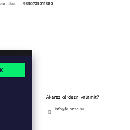
vonalkód
:
9330725011380
Akarsz kérdezni valamit?
info@falanzo.hu