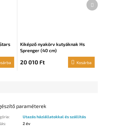
Következő
termék
Stars
Kiképző nyakörv kutyáknak Hs
Sprenger (40 cm)
20 010 Ft
osárba
Kosárba
gészítő paraméterek
gória
:
Utazás háziállatokkal és szállítás
lás
:
2 év