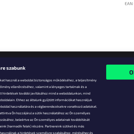
EAN 
re szabunk
-kat használ a weboldal biztonságos működéséhez, a teljesítmény
 élmény ellenőrzéséhez, valamint a lényeges tartalmak és a
t hirdetések további javításához mind a weboldalunkon, mind
boldalain. Ehhez az általunk gyűjtött információkat használjuk
k
weboldal használatára és a végberendezésekre vonatkozó adatokat.
attintva Ön hozzájárul a sütik használatához az Ön személyes
vezmények
gozásához, beleértve az Ön személyes adatainak továbbítását
s fizetés
ink (harmadik felek) részére. Partnereink sütiket és más
s áruk
s használnak a hirdetések személyre szabásához, méréséhez és