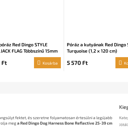
póráz Red Dingo STYLE
Póráz a kutyának Red Dingo 
JACK FLAG Többszínű 15mm
Turquoise (1,2 x 120 cm)
cm
 Ft
5 570 Ft
Kosárba
K
Kie
gsúlyt fektet, és szeretne folyamatosan értesülni a legújabb
Kate
árolja meg
a Red Dingo Dog Harness Bone Reflective 25-39 cm
Jótál