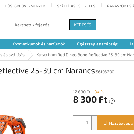
HŰSÉGKEDVEZMÉNYEK
SZÁLLÍTÁS ÉS FIZETÉS
PANASZOK ÉS 
KERESÉS
Kozmetikumok és parfümök
Egészség és szépség
Já
s és szállítás
Kutya hám Red Dingo Bone Reflective 25-39 cm Na
flective 25-39 cm Narancs
S6103200
12 680 Ft
–34 %
8 300 Ft
?
Egységár:
Hozzáadás a