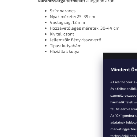
Narancssárga terméket
a legjobb áron.
Szín: narancs
Nyak mérete: 25-39 cm
Vastagság: 12 mm
Hozzávetőleges méretek: 30-44 cm
Kivitel: csont
Jellemzők: Fényvisszaverő
Típus: kutyahám
Háziállat: kutya
Mindent Ön
L
á
A Falanzo cookie
b
és a felhasználói
l
személyre szabot
é
harmadik felek we
Vevőkne
c
fel, beleértve a 
Az "OK" gombra k
Hűségked
adatainak feldol
Szállítás é
marketingpartnere
Panaszok é
technológiákat i