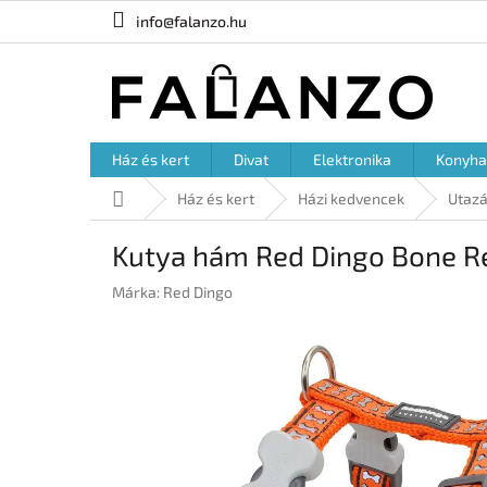
Ugrás
info@falanzo.hu
a
fő
tartalomhoz
Ház és kert
Divat
Elektronika
Konyha
Kezdőlap
Ház és kert
Házi kedvencek
Utazá
Kutya hám Red Dingo Bone Re
Márka:
Red Dingo