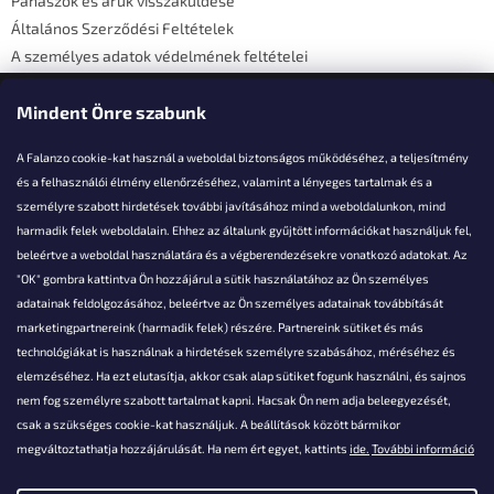
Panaszok és áruk visszaküldése
Általános Szerződési Feltételek
A személyes adatok védelmének feltételei
Elérhetőségi adatok
Mindent Önre szabunk
A Falanzo cookie-kat használ a weboldal biztonságos működéséhez, a teljesítmény
és a felhasználói élmény ellenőrzéséhez, valamint a lényeges tartalmak és a
személyre szabott hirdetések további javításához mind a weboldalunkon, mind
Akarsz kérdezni valamit?
harmadik felek weboldalain. Ehhez az általunk gyűjtött információkat használjuk fel,
beleértve a weboldal használatára és a végberendezésekre vonatkozó adatokat. Az
info@falanzo.hu
"OK" gombra kattintva Ön hozzájárul a sütik használatához az Ön személyes
adatainak feldolgozásához, beleértve az Ön személyes adatainak továbbítását
marketingpartnereink (harmadik felek) részére. Partnereink sütiket és más
technológiákat is használnak a hirdetések személyre szabásához, méréséhez és
elemzéséhez. Ha ezt elutasítja, akkor csak alap sütiket fogunk használni, és sajnos
nem fog személyre szabott tartalmat kapni. Hacsak Ön nem adja beleegyezését,
csak a szükséges cookie-kat használjuk. A beállítások között bármikor
megváltoztathatja hozzájárulását. Ha nem ért egyet, kattints
ide.
További információ