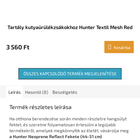
Tartály kutyaürülékzsákokhoz Hunter Textil Mesh Red
3 560 Ft
Kosárba
ÖSSZES KAPCSOLÓDÓ TERMÉK MEGJELENÍTÉSE
Leírás
Hasonló (8)
Beszélgetés
Termék részletes leírása
Ha otthona berendezése során minden részletre hangsúlyt
fektet, és szeretne folyamatosan értesülni a legújabb
termékekről, amelyek megkönnyítik az életét, vásárolja meg
a Hunter Neoprene Reflect Fekete (44-51 cm)