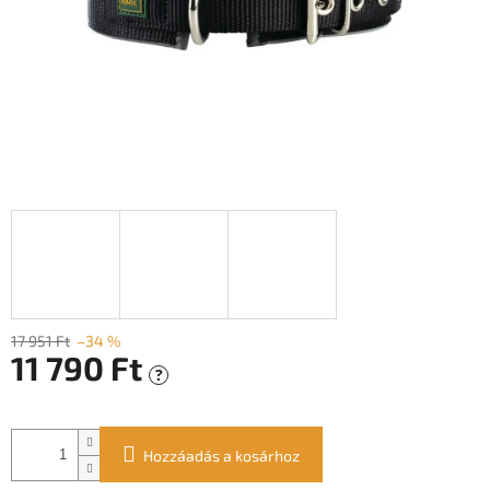
17 951 Ft
–34 %
11 790 Ft
?
Egységár:
Hozzáadás a kosárhoz