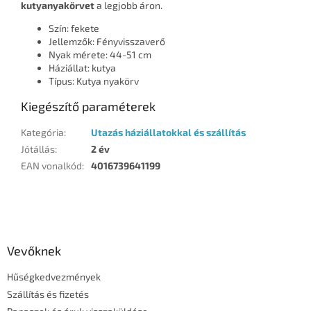
kutyanyakörvet
a legjobb áron.
Szín: fekete
Jellemzők: Fényvisszaverő
Nyak mérete: 44-51 cm
Háziállat: kutya
Típus: Kutya nyakörv
Kiegészítő paraméterek
Kategória
:
Utazás háziállatokkal és szállítás
Jótállás
:
2 év
EAN vonalkód
:
4016739641199
L
á
b
l
Vevőknek
é
Hűségkedvezmények
c
Szállítás és fizetés