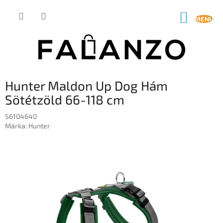
Ugrás
a
KOSÁR
fő
tartalomhoz
Hunter Maldon Up Dog Hám
Sötétzöld 66-118 cm
S6104640
Márka:
Hunter