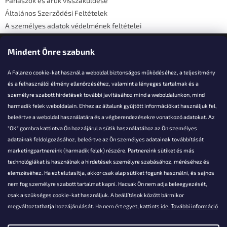
Panaszok és áruk visszaküldése
Általános Szerződési Feltételek
A személyes adatok védelmének feltételei
Elérhetőségi adatok
Mindent Önre szabunk
A Falanzo cookie-kat használ a weboldal biztonságos működéséhez, a teljesítmény
és a felhasználói élmény ellenőrzéséhez, valamint a lényeges tartalmak és a
személyre szabott hirdetések további javításához mind a weboldalunkon, mind
Akarsz kérdezni valamit?
harmadik felek weboldalain. Ehhez az általunk gyűjtött információkat használjuk fel,
beleértve a weboldal használatára és a végberendezésekre vonatkozó adatokat. Az
info@falanzo.hu
"OK" gombra kattintva Ön hozzájárul a sütik használatához az Ön személyes
adatainak feldolgozásához, beleértve az Ön személyes adatainak továbbítását
marketingpartnereink (harmadik felek) részére. Partnereink sütiket és más
technológiákat is használnak a hirdetések személyre szabásához, méréséhez és
elemzéséhez. Ha ezt elutasítja, akkor csak alap sütiket fogunk használni, és sajnos
nem fog személyre szabott tartalmat kapni. Hacsak Ön nem adja beleegyezését,
csak a szükséges cookie-kat használjuk. A beállítások között bármikor
megváltoztathatja hozzájárulását. Ha nem ért egyet, kattints
ide.
További információ