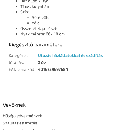
Háziállat: kutya
Típus: kutyahám
Szín:
Sötétzöld
zöld
Összetétel: poliészter
Nyak mérete: 66-118 cm
Kiegészítő paraméterek
Kategória
:
Utazás háziállatokkal és szállítás
Jótállás
:
2 év
EAN vonalkód
:
4016739697684
L
á
b
l
Vevőknek
é
Hűségkedvezmények
c
Szállítás és fizetés