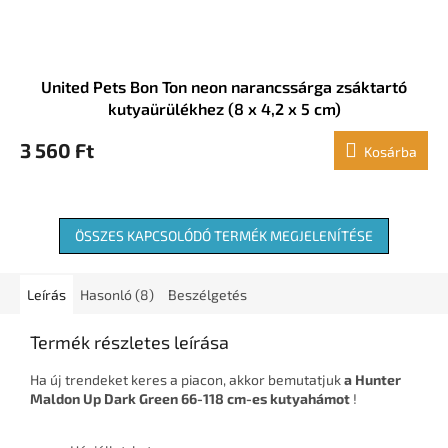
United Pets Bon Ton neon narancssárga zsáktartó
kutyaürülékhez (8 x 4,2 x 5 cm)
3 560 Ft
Kosárba
ÖSSZES KAPCSOLÓDÓ TERMÉK MEGJELENÍTÉSE
Leírás
Hasonló (8)
Beszélgetés
Termék részletes leírása
Ha új trendeket keres a piacon, akkor bemutatjuk
a Hunter
Maldon Up Dark Green 66-118 cm-es kutyahámot
!