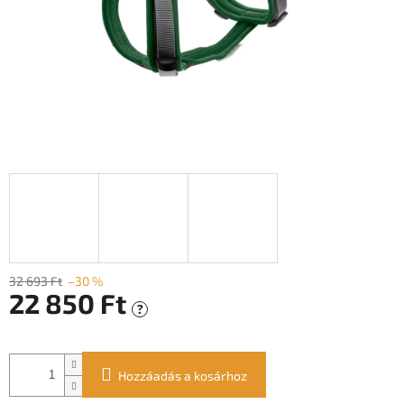
32 693 Ft
–30 %
22 850 Ft
?
Egységár:
Hozzáadás a kosárhoz