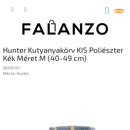
Ugrás
a
KOSÁR
fő
tartalomhoz
Hunter Kutyanyakörv KIS Poliészter
Kék Méret M (40-49 cm)
S6105107
Márka:
Hunter