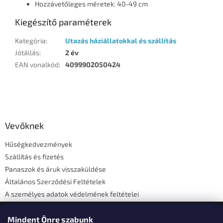
Hozzávetőleges méretek: 40-49 cm
Kiegészítő paraméterek
Kategória
:
Utazás háziállatokkal és szállítás
Jótállás
:
2 év
EAN vonalkód
:
4099902050424
L
á
b
l
Vevőknek
é
Hűségkedvezmények
c
Szállítás és fizetés
Panaszok és áruk visszaküldése
Általános Szerződési Feltételek
A személyes adatok védelmének feltételei
Elérhetőségi adatok
Mindent Önre szabunk