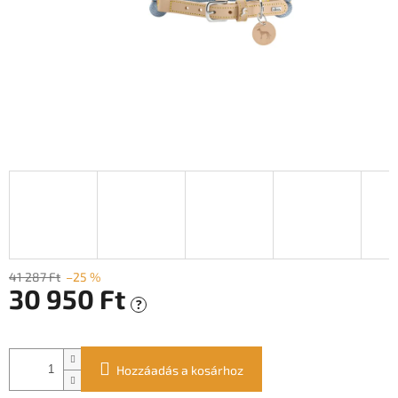
41 287 Ft
–25 %
30 950 Ft
?
Egységár:
Hozzáadás a kosárhoz