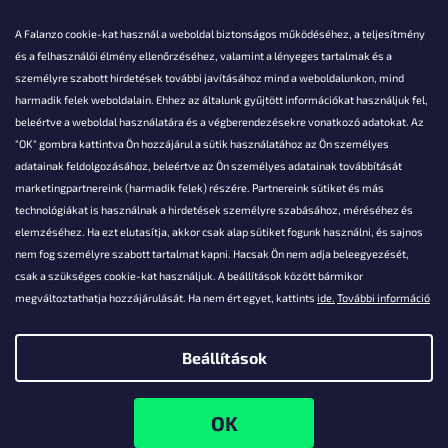
A Falanzo cookie-kat használ a weboldal biztonságos működéséhez, a teljesítmény
és a felhasználói élmény ellenőrzéséhez, valamint a lényeges tartalmak és a
személyre szabott hirdetések további javításához mind a weboldalunkon, mind
Akarsz kérdezni valamit?
harmadik felek weboldalain. Ehhez az általunk gyűjtött információkat használjuk fel,
beleértve a weboldal használatára és a végberendezésekre vonatkozó adatokat. Az
info@falanzo.hu
"OK" gombra kattintva Ön hozzájárul a sütik használatához az Ön személyes
adatainak feldolgozásához, beleértve az Ön személyes adatainak továbbítását
marketingpartnereink (harmadik felek) részére. Partnereink sütiket és más
technológiákat is használnak a hirdetések személyre szabásához, méréséhez és
elemzéséhez. Ha ezt elutasítja, akkor csak alap sütiket fogunk használni, és sajnos
nem fog személyre szabott tartalmat kapni. Hacsak Ön nem adja beleegyezését,
csak a szükséges cookie-kat használjuk. A beállítások között bármikor
megváltoztathatja hozzájárulását. Ha nem ért egyet, kattints
ide.
További információ
Beállítások
Shoptet készítette
Copyright 2026
Falanzo.hu
. Minden jog fenntartva.