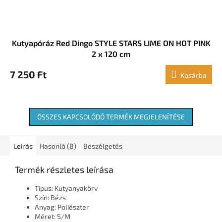
Kutyapóráz Red Dingo STYLE STARS LIME ON HOT PINK
2 x 120 cm
7 250 Ft
Kosárba
ÖSSZES KAPCSOLÓDÓ TERMÉK MEGJELENÍTÉSE
Leírás
Hasonló (8)
Beszélgetés
Termék részletes leírása
Típus: Kutyanyakörv
Szín: Bézs
Anyag: Poliészter
Méret: S/M