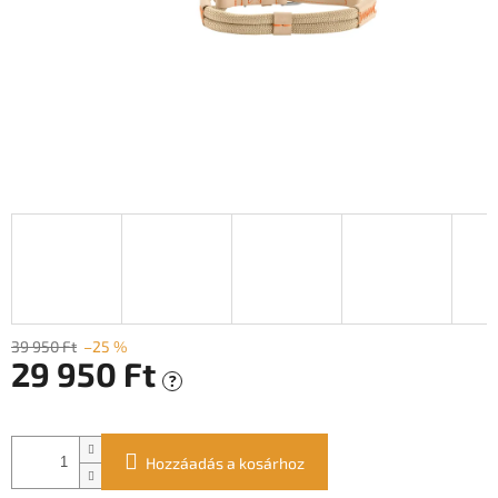
39 950 Ft
–25 %
29 950 Ft
?
Egységár:
Hozzáadás a kosárhoz