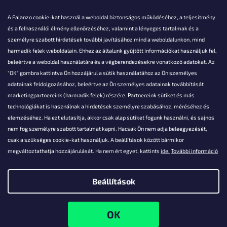
A Falanzo cookie-kat használ a weboldal biztonságos működéséhez, a teljesítmény
és a felhasználói élmény ellenőrzéséhez, valamint a lényeges tartalmak és a
személyre szabott hirdetések további javításához mind a weboldalunkon, mind
Akarsz kérdezni valamit?
harmadik felek weboldalain. Ehhez az általunk gyűjtött információkat használjuk fel,
beleértve a weboldal használatára és a végberendezésekre vonatkozó adatokat. Az
info@falanzo.hu
"OK" gombra kattintva Ön hozzájárul a sütik használatához az Ön személyes
adatainak feldolgozásához, beleértve az Ön személyes adatainak továbbítását
marketingpartnereink (harmadik felek) részére. Partnereink sütiket és más
technológiákat is használnak a hirdetések személyre szabásához, méréséhez és
elemzéséhez. Ha ezt elutasítja, akkor csak alap sütiket fogunk használni, és sajnos
nem fog személyre szabott tartalmat kapni. Hacsak Ön nem adja beleegyezését,
csak a szükséges cookie-kat használjuk. A beállítások között bármikor
megváltoztathatja hozzájárulását. Ha nem ért egyet, kattints
ide.
További információ
Beállítások
Shoptet készítette
Copyright 2026
Falanzo.hu
. Minden jog fenntartva.