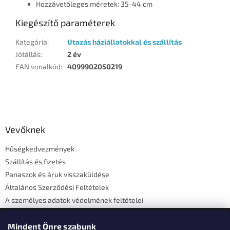
Hozzávetőleges méretek: 35-44 cm
Kiegészítő paraméterek
Kategória
:
Utazás háziállatokkal és szállítás
Jótállás
:
2 év
EAN vonalkód
:
4099902050219
L
á
b
l
Vevőknek
é
Hűségkedvezmények
c
Szállítás és fizetés
Panaszok és áruk visszaküldése
Általános Szerződési Feltételek
A személyes adatok védelmének feltételei
Elérhetőségi adatok
Mindent Önre szabunk