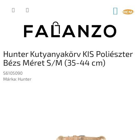
Ugrás
a
KOSÁR
fő
tartalomhoz
Hunter Kutyanyakörv KIS Poliészter
Bézs Méret S/M (35-44 cm)
S6105090
Márka:
Hunter