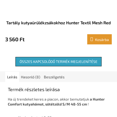
Tartály kutyaürülékzsákokhoz Hunter Textil Mesh Red
3 560 Ft
Kosárba
ÖSSZES KAPCSOLÓDÓ TERMÉK MEGJELENÍTÉSE
Leírás
Hasonló (8)
Beszélgetés
Termék részletes leírása
Ha új trendeket keres a piacon, akkor bemutatjuk
a Hunter
Comfort kutyahámot, sötétzöld S/M 48-55 cm
!