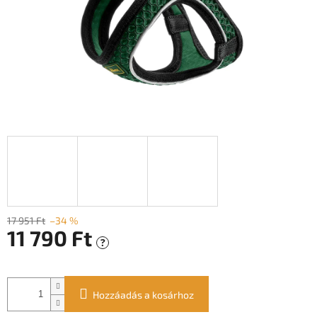
17 951 Ft
–34 %
11 790 Ft
?
Egységár:
Hozzáadás a kosárhoz