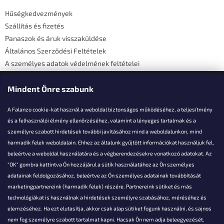
é
Hűségkedvezmények
c
Szállítás és fizetés
Panaszok és áruk visszaküldése
Általános Szerződési Feltételek
A személyes adatok védelmének feltételei
Elérhetőségi adatok
Mindent Önre szabunk
A Falanzo cookie-kat használ a weboldal biztonságos működéséhez, a teljesítmény
és a felhasználói élmény ellenőrzéséhez, valamint a lényeges tartalmak és a
személyre szabott hirdetések további javításához mind a weboldalunkon, mind
Akarsz kérdezni valamit?
harmadik felek weboldalain. Ehhez az általunk gyűjtött információkat használjuk fel,
beleértve a weboldal használatára és a végberendezésekre vonatkozó adatokat. Az
info@falanzo.hu
"OK" gombra kattintva Ön hozzájárul a sütik használatához az Ön személyes
adatainak feldolgozásához, beleértve az Ön személyes adatainak továbbítását
marketingpartnereink (harmadik felek) részére. Partnereink sütiket és más
technológiákat is használnak a hirdetések személyre szabásához, méréséhez és
elemzéséhez. Ha ezt elutasítja, akkor csak alap sütiket fogunk használni, és sajnos
nem fog személyre szabott tartalmat kapni. Hacsak Ön nem adja beleegyezését,