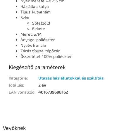
Nyak mérete: 48-55 cm
Háziállat: kutya
Típus: kutyahám
Szín:
Sötétzöld
Fekete
Méret: S/M
Anyaga: poliészter
Nyelv: francia
Zárás típusa: tépőzár
Összetétel: 100% poliészter
Kiegészítő paraméterek
Kategória
:
Utazás háziállatokkal és szállítás
Jótállás
:
2 év
EAN vonalkód
:
4016739698162
L
á
b
l
Vevőknek