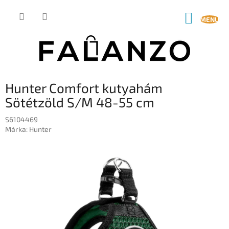
Ugrás
a
KOSÁR
fő
tartalomhoz
Hunter Comfort kutyahám
Sötétzöld S/M 48-55 cm
S6104469
Márka:
Hunter