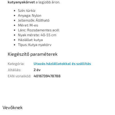
kutyanyakörvet
a legjobb áron.
Szín: türkiz
Anyaga: Nylon
Jellemzők: Állítható
Méret: M-es
Lánc: Rozsdamentes acél
Nyak mérete: 40-55 cm
Háziállat: kutya
Típus: Kutya nyakörv
Kiegészítő paraméterek
Kategória
:
Utazás háziállatokkal és szállítás
Jótállás
:
2 év
EAN vonalkód
:
4016739478788
L
á
b
l
Vevőknek
é