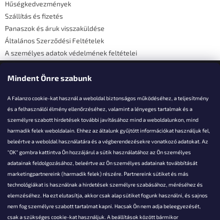
Hűségkedvezmények
c
Szállítás és fizetés
Panaszok és áruk visszaküldése
Általános Szerződési Feltételek
A személyes adatok védelmének feltételei
Elérhetőségi adatok
Mindent Önre szabunk
A Falanzo cookie-kat használ a weboldal biztonságos működéséhez, a teljesítmény
és a felhasználói élmény ellenőrzéséhez, valamint a lényeges tartalmak és a
személyre szabott hirdetések további javításához mind a weboldalunkon, mind
Akarsz kérdezni valamit?
harmadik felek weboldalain. Ehhez az általunk gyűjtött információkat használjuk fel,
beleértve a weboldal használatára és a végberendezésekre vonatkozó adatokat. Az
info@falanzo.hu
"OK" gombra kattintva Ön hozzájárul a sütik használatához az Ön személyes
adatainak feldolgozásához, beleértve az Ön személyes adatainak továbbítását
marketingpartnereink (harmadik felek) részére. Partnereink sütiket és más
technológiákat is használnak a hirdetések személyre szabásához, méréséhez és
elemzéséhez. Ha ezt elutasítja, akkor csak alap sütiket fogunk használni, és sajnos
nem fog személyre szabott tartalmat kapni. Hacsak Ön nem adja beleegyezését,
csak a szükséges cookie-kat használjuk. A beállítások között bármikor