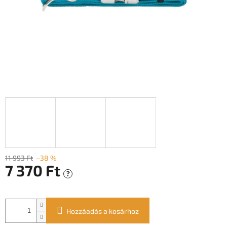
11 993 Ft
–38 %
7 370 Ft
?
Egységár:
Hozzáadás a kosárhoz