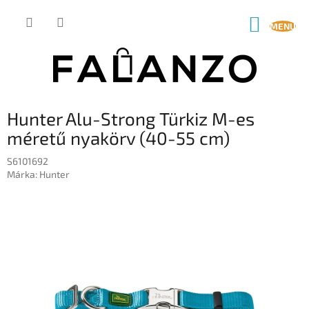
Ugrás
a
KOSÁR
fő
tartalomhoz
Hunter Alu-Strong Türkiz M-es
méretű nyakörv (40-55 cm)
S6101692
Márka:
Hunter