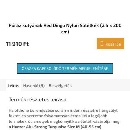
Póráz kutyának Red Dingo Nylon Sötétkék (2,5 x 200
cm)
11 910 Ft
Kosárba
ÖSSZES KAPCSOLÓDÓ TERMÉK MEGJELENÍTÉSE
Leírás
Hasonló (8)
Beszélgetés
Termék részletes leírása
Ha otthona berendezése során minden részletre hangsúlyt
fektet, és szeretne folyamatosan értesülni a legújabb
termékekről, amelyek megkönnyítik az életét, vásárolja meg
a Hunter Alu-Strong Turquoise Size M (40-55 cm)