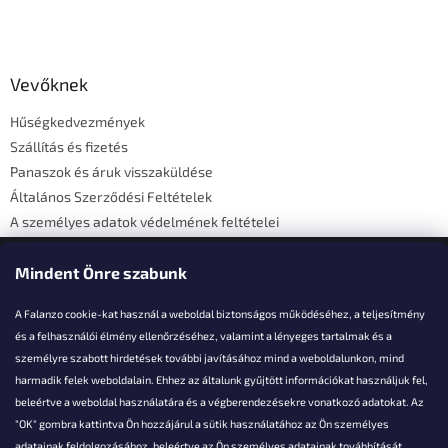
L
á
b
l
Vevőknek
é
Hűségkedvezmények
c
Szállítás és fizetés
Panaszok és áruk visszaküldése
Általános Szerződési Feltételek
A személyes adatok védelmének feltételei
Elérhetőségi adatok
Mindent Önre szabunk
A Falanzo cookie-kat használ a weboldal biztonságos működéséhez, a teljesítmény
és a felhasználói élmény ellenőrzéséhez, valamint a lényeges tartalmak és a
személyre szabott hirdetések további javításához mind a weboldalunkon, mind
Akarsz kérdezni valamit?
harmadik felek weboldalain. Ehhez az általunk gyűjtött információkat használjuk fel,
beleértve a weboldal használatára és a végberendezésekre vonatkozó adatokat. Az
info@falanzo.hu
"OK" gombra kattintva Ön hozzájárul a sütik használatához az Ön személyes
adatainak feldolgozásához, beleértve az Ön személyes adatainak továbbítását