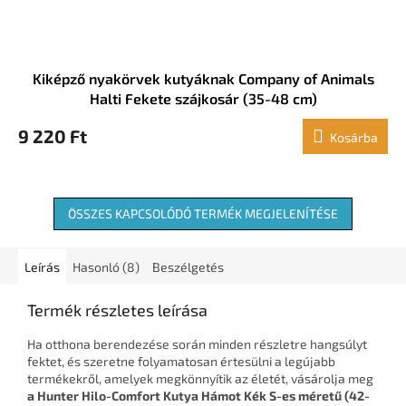
Kiképző nyakörvek kutyáknak Company of Animals
Halti Fekete szájkosár (35-48 cm)
9 220 Ft
Kosárba
ÖSSZES KAPCSOLÓDÓ TERMÉK MEGJELENÍTÉSE
Leírás
Hasonló (8)
Beszélgetés
Termék részletes leírása
Ha otthona berendezése során minden részletre hangsúlyt
fektet, és szeretne folyamatosan értesülni a legújabb
termékekről, amelyek megkönnyítik az életét, vásárolja meg
a Hunter Hilo-Comfort Kutya Hámot Kék S-es méretű (42-