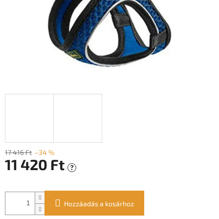
17 416 Ft
–34 %
11 420 Ft
?
Egységár:
Hozzáadás a kosárhoz