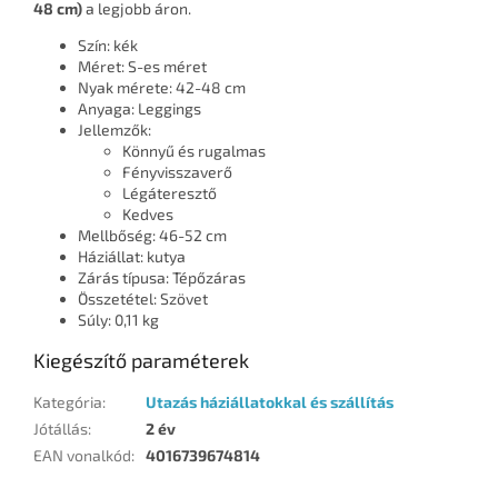
48 cm)
a legjobb áron.
Szín: kék
Méret: S-es méret
Nyak mérete: 42-48 cm
Anyaga: Leggings
Jellemzők:
Könnyű és rugalmas
Fényvisszaverő
Légáteresztő
Kedves
Mellbőség: 46-52 cm
Háziállat: kutya
Zárás típusa: Tépőzáras
Összetétel: Szövet
Súly: 0,11 kg
Kiegészítő paraméterek
Kategória
:
Utazás háziállatokkal és szállítás
Jótállás
:
2 év
EAN vonalkód
:
4016739674814