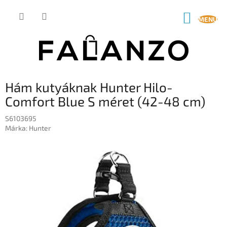
Ugrás
a
KOSÁR
fő
tartalomhoz
Hám kutyáknak Hunter Hilo-
Comfort Blue S méret (42-48 cm)
S6103695
Márka:
Hunter