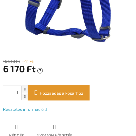
10 618 Ft
–41 %
6 170 Ft
?
Egységár:
Hozzáadás a kosárhoz
Részletes információ
KÉRDÉS
NYOMON KÖVETÉS