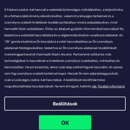
A Falanzo cookie-kat használ a weboldal biztonságos működéséhez, a teljesítmény
és a felhasználói élmény ellenőrzéséhez, valamint a lényeges tartalmak és a
személyre szabott hirdetések további javításához mind a weboldalunkon, mind
Akarsz kérdezni valamit?
harmadik felek weboldalain. Ehhez az általunk gyűjtött információkat használjuk fel,
beleértve a weboldal használatára és a végberendezésekre vonatkozó adatokat. Az
info@falanzo.hu
"OK" gombra kattintva Ön hozzájárul a sütik használatához az Ön személyes
adatainak feldolgozásához, beleértve az Ön személyes adatainak továbbítását
marketingpartnereink (harmadik felek) részére. Partnereink sütiket és más
technológiákat is használnak a hirdetések személyre szabásához, méréséhez és
elemzéséhez. Ha ezt elutasítja, akkor csak alap sütiket fogunk használni, és sajnos
nem fog személyre szabott tartalmat kapni. Hacsak Ön nem adja beleegyezését,
csak a szükséges cookie-kat használjuk. A beállítások között bármikor
megváltoztathatja hozzájárulását. Ha nem ért egyet, kattints
ide.
További információ
Beállítások
Shoptet készítette
Copyright 2026
Falanzo.hu
. Minden jog fenntartva.