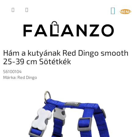
Ugrás
a
KOSÁR
fő
tartalomhoz
Hám a kutyának Red Dingo smooth
25-39 cm Sötétkék
S6100104
Márka:
Red Dingo