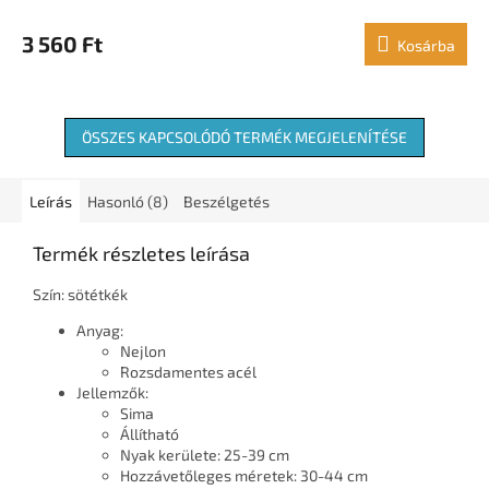
3 560 Ft
Kosárba
ÖSSZES KAPCSOLÓDÓ TERMÉK MEGJELENÍTÉSE
Leírás
Hasonló (8)
Beszélgetés
Termék részletes leírása
Szín: sötétkék
Anyag:
Nejlon
Rozsdamentes acél
Jellemzők:
Sima
Állítható
Nyak kerülete: 25-39 cm
Hozzávetőleges méretek: 30-44 cm