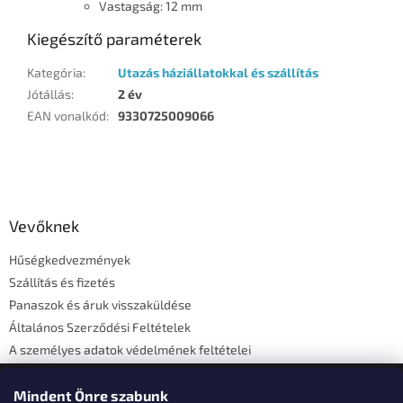
Vastagság: 12 mm
Kiegészítő paraméterek
Kategória
:
Utazás háziállatokkal és szállítás
Jótállás
:
2 év
EAN vonalkód
:
9330725009066
L
á
b
l
Vevőknek
é
Hűségkedvezmények
c
Szállítás és fizetés
Panaszok és áruk visszaküldése
Általános Szerződési Feltételek
A személyes adatok védelmének feltételei
Elérhetőségi adatok
Mindent Önre szabunk