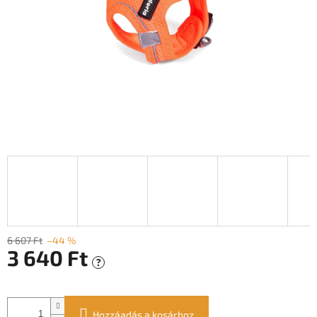
6 607 Ft
–44 %
3 640 Ft
?
Egységár:
Hozzáadás a kosárhoz