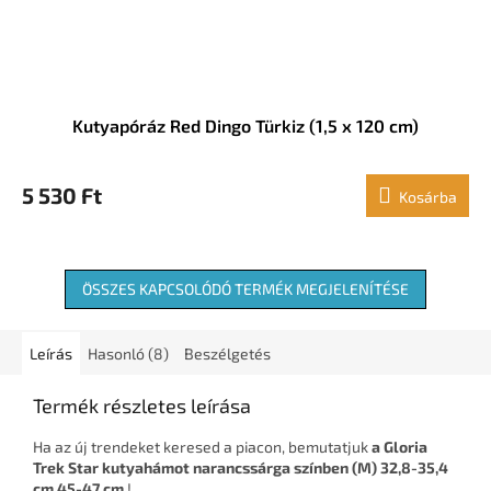
Kutyapóráz Red Dingo Türkiz (1,5 x 120 cm)
5 530 Ft
Kosárba
ÖSSZES KAPCSOLÓDÓ TERMÉK MEGJELENÍTÉSE
Leírás
Hasonló (8)
Beszélgetés
Termék részletes leírása
Ha az új trendeket keresed a piacon, bemutatjuk
a Gloria
Trek Star kutyahámot narancssárga színben (M) 32,8-35,4
cm 45-47 cm
!