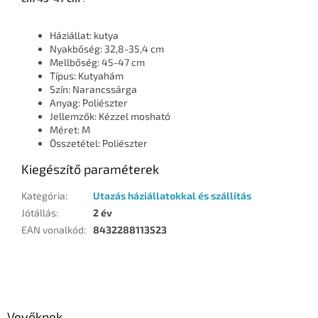
Háziállat: kutya
Nyakbőség: 32,8-35,4 cm
Mellbőség: 45-47 cm
Típus: Kutyahám
Szín: Narancssárga
Anyag: Poliészter
Jellemzők: Kézzel mosható
Méret: M
Összetétel: Poliészter
Kiegészítő paraméterek
Kategória
:
Utazás háziállatokkal és szállítás
Jótállás
:
2 év
EAN vonalkód
:
8432288113523
L
á
b
l
Vevőknek