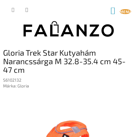
Ugrás
a
KOSÁR
fő
tartalomhoz
Gloria Trek Star Kutyahám
Narancssárga M 32.8-35.4 cm 45-
47 cm
S6102132
Márka:
Gloria