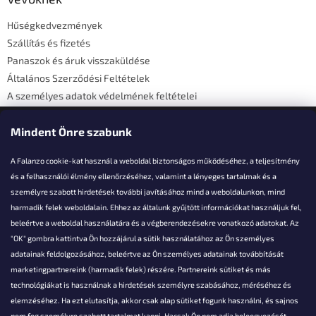
é
Hűségkedvezmények
c
Szállítás és fizetés
Panaszok és áruk visszaküldése
Általános Szerződési Feltételek
A személyes adatok védelmének feltételei
Elérhetőségi adatok
Mindent Önre szabunk
A Falanzo cookie-kat használ a weboldal biztonságos működéséhez, a teljesítmény
és a felhasználói élmény ellenőrzéséhez, valamint a lényeges tartalmak és a
személyre szabott hirdetések további javításához mind a weboldalunkon, mind
Akarsz kérdezni valamit?
harmadik felek weboldalain. Ehhez az általunk gyűjtött információkat használjuk fel,
beleértve a weboldal használatára és a végberendezésekre vonatkozó adatokat. Az
info@falanzo.hu
"OK" gombra kattintva Ön hozzájárul a sütik használatához az Ön személyes
adatainak feldolgozásához, beleértve az Ön személyes adatainak továbbítását
marketingpartnereink (harmadik felek) részére. Partnereink sütiket és más
technológiákat is használnak a hirdetések személyre szabásához, méréséhez és
elemzéséhez. Ha ezt elutasítja, akkor csak alap sütiket fogunk használni, és sajnos
nem fog személyre szabott tartalmat kapni. Hacsak Ön nem adja beleegyezését,