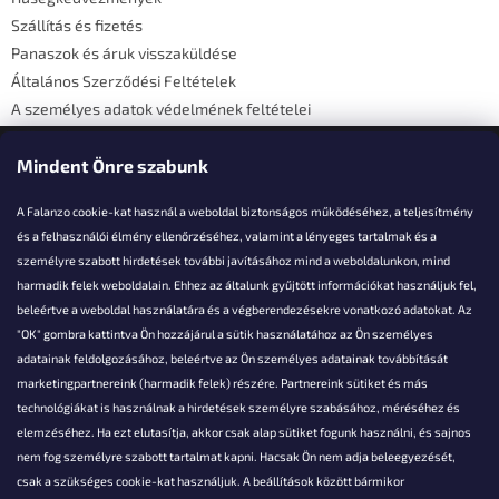
c
Szállítás és fizetés
Panaszok és áruk visszaküldése
Általános Szerződési Feltételek
A személyes adatok védelmének feltételei
Elérhetőségi adatok
Mindent Önre szabunk
A Falanzo cookie-kat használ a weboldal biztonságos működéséhez, a teljesítmény
és a felhasználói élmény ellenőrzéséhez, valamint a lényeges tartalmak és a
személyre szabott hirdetések további javításához mind a weboldalunkon, mind
Akarsz kérdezni valamit?
harmadik felek weboldalain. Ehhez az általunk gyűjtött információkat használjuk fel,
beleértve a weboldal használatára és a végberendezésekre vonatkozó adatokat. Az
info@falanzo.hu
"OK" gombra kattintva Ön hozzájárul a sütik használatához az Ön személyes
adatainak feldolgozásához, beleértve az Ön személyes adatainak továbbítását
marketingpartnereink (harmadik felek) részére. Partnereink sütiket és más
technológiákat is használnak a hirdetések személyre szabásához, méréséhez és
elemzéséhez. Ha ezt elutasítja, akkor csak alap sütiket fogunk használni, és sajnos
nem fog személyre szabott tartalmat kapni. Hacsak Ön nem adja beleegyezését,
csak a szükséges cookie-kat használjuk. A beállítások között bármikor