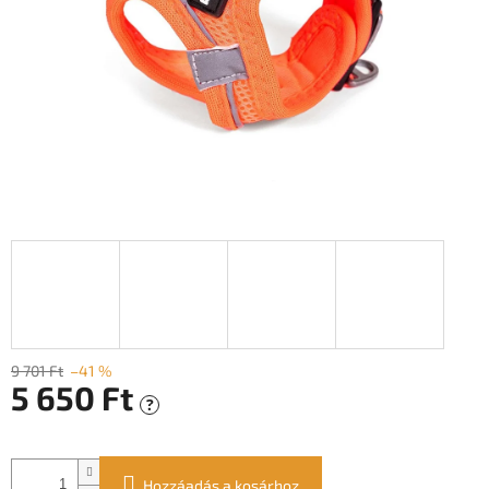
9 701 Ft
–41 %
5 650 Ft
?
Egységár:
Hozzáadás a kosárhoz