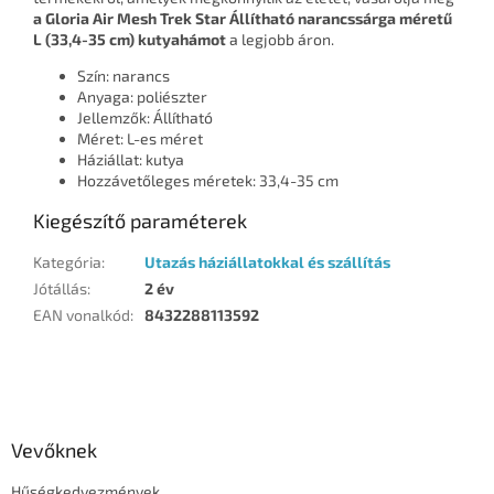
a Gloria Air Mesh Trek Star Állítható narancssárga méretű
L (33,4-35 cm) kutyahámot
a legjobb áron.
Szín: narancs
Anyaga: poliészter
Jellemzők: Állítható
Méret: L-es méret
Háziállat: kutya
Hozzávetőleges méretek: 33,4-35 cm
Kiegészítő paraméterek
Kategória
:
Utazás háziállatokkal és szállítás
Jótállás
:
2 év
EAN vonalkód
:
8432288113592
L
á
b
l
Vevőknek
é
Hűségkedvezmények