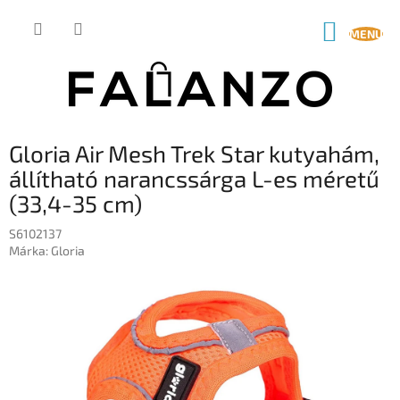
Ugrás
a
KOSÁR
fő
tartalomhoz
Gloria Air Mesh Trek Star kutyahám,
állítható narancssárga L-es méretű
(33,4-35 cm)
S6102137
Márka:
Gloria