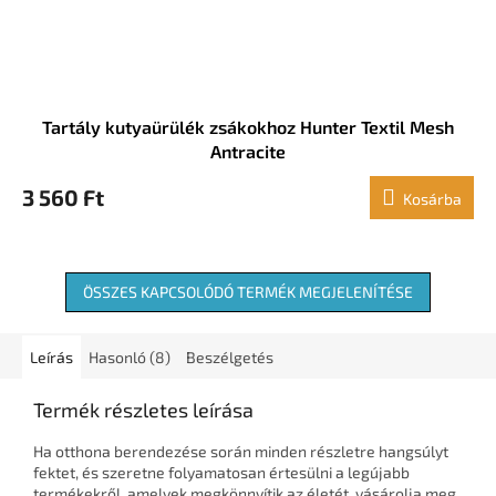
Tartály kutyaürülék zsákokhoz Hunter Textil Mesh
Antracite
3 560 Ft
Kosárba
ÖSSZES KAPCSOLÓDÓ TERMÉK MEGJELENÍTÉSE
Leírás
Hasonló (8)
Beszélgetés
Termék részletes leírása
Ha otthona berendezése során minden részletre hangsúlyt
fektet, és szeretne folyamatosan értesülni a legújabb
termékekről, amelyek megkönnyítik az életét, vásárolja meg