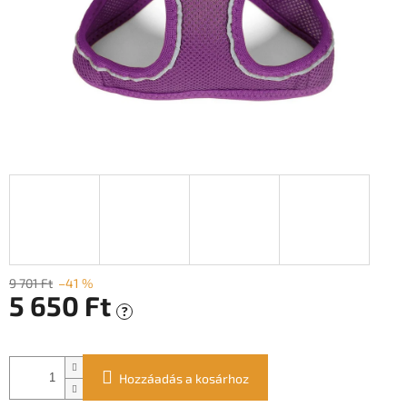
9 701 Ft
–41 %
5 650 Ft
?
Egységár:
Hozzáadás a kosárhoz