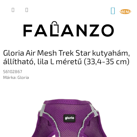
Ugrás
a
KOSÁR
fő
tartalomhoz
Gloria Air Mesh Trek Star kutyahám,
állítható, lila L méretű (33,4-35 cm)
S6102867
Márka:
Gloria