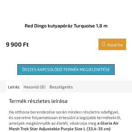
Red Dingo kutyapóráz Turquoise 1,8 m
9 900 Ft
Kosárba
ÖSSZES KAPCSOLÓDÓ TERMÉK MEGJELENÍTÉSE
Leírás
Hasonló (8)
Beszélgetés
Termék részletes leírása
Ha otthona berendezése során minden részletre odafigyel,
és szeretne folyamatosan értesülni a legújabb termékekről,
amelyek megkönnyítik az életét, vásárolja meg
a Gloria Air
Mesh Trek Star Adjustable Purple Size L (33,4-35 cm)