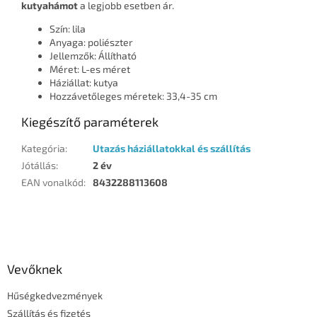
kutyahámot
a legjobb esetben ár.
Szín: lila
Anyaga: poliészter
Jellemzők: Állítható
Méret: L-es méret
Háziállat: kutya
Hozzávetőleges méretek: 33,4-35 cm
Kiegészítő paraméterek
Kategória
:
Utazás háziállatokkal és szállítás
Jótállás
:
2 év
EAN vonalkód
:
8432288113608
L
á
b
l
Vevőknek
é
Hűségkedvezmények
c
Szállítás és fizetés