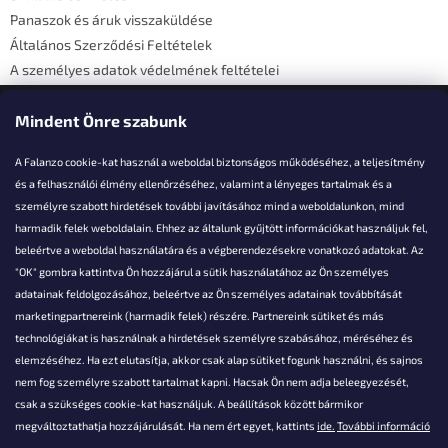
Panaszok és áruk visszaküldése
Általános Szerződési Feltételek
A személyes adatok védelmének feltételei
Elérhetőségi adatok
Mindent Önre szabunk
A Falanzo cookie-kat használ a weboldal biztonságos működéséhez, a teljesítmény
és a felhasználói élmény ellenőrzéséhez, valamint a lényeges tartalmak és a
személyre szabott hirdetések további javításához mind a weboldalunkon, mind
Akarsz kérdezni valamit?
harmadik felek weboldalain. Ehhez az általunk gyűjtött információkat használjuk fel,
beleértve a weboldal használatára és a végberendezésekre vonatkozó adatokat. Az
info@falanzo.hu
"OK" gombra kattintva Ön hozzájárul a sütik használatához az Ön személyes
adatainak feldolgozásához, beleértve az Ön személyes adatainak továbbítását
marketingpartnereink (harmadik felek) részére. Partnereink sütiket és más
technológiákat is használnak a hirdetések személyre szabásához, méréséhez és
elemzéséhez. Ha ezt elutasítja, akkor csak alap sütiket fogunk használni, és sajnos
nem fog személyre szabott tartalmat kapni. Hacsak Ön nem adja beleegyezését,
csak a szükséges cookie-kat használjuk. A beállítások között bármikor
megváltoztathatja hozzájárulását. Ha nem ért egyet, kattints
ide.
További információ