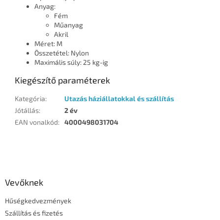
Anyag:
Fém
Műanyag
Akril
Méret: M
Összetétel: Nylon
Maximális súly: 25 kg-ig
Kiegészítő paraméterek
Kategória
:
Utazás háziállatokkal és szállítás
Jótállás
:
2 év
EAN vonalkód
:
4000498031704
L
á
b
l
Vevőknek
é
Hűségkedvezmények
c
Szállítás és fizetés