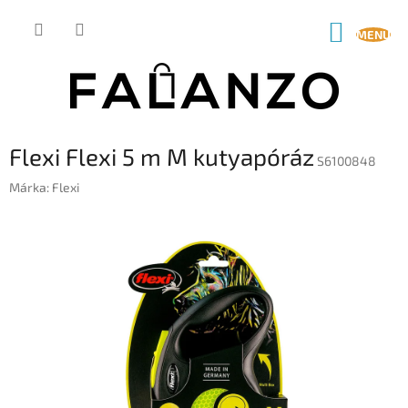
Ugrás
a
KOSÁR
fő
tartalomhoz
Flexi Flexi 5 m M kutyapóráz
S6100848
Márka:
Flexi