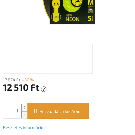
17 874 Ft
–30 %
12 510 Ft
?
Egységár:
Hozzáadás a kosárhoz
Részletes információ