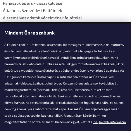
Panaszok és áruk visszaküldése
Általános Szerződési Feltételek
A személyes adatok védelmének feltételei
Elérhetőségi adatok
Mindent Önre szabunk
A Falanzo cookie-kat használ a weboldal biztonságos működéséhez, a teljesítmény
és a felhasználói élmény ellenőrzéséhez, valamint a lényeges tartalmak és a
személyre szabott hirdetések további javításához mind a weboldalunkon, mind
Akarsz kérdezni valamit?
harmadik felek weboldalain. Ehhez az általunk gyűjtött információkat használjuk fel,
beleértve a weboldal használatára és a végberendezésekre vonatkozó adatokat. Az
info@falanzo.hu
"OK" gombra kattintva Ön hozzájárul a sütik használatához az Ön személyes
adatainak feldolgozásához, beleértve az Ön személyes adatainak továbbítását
marketingpartnereink (harmadik felek) részére. Partnereink sütiket és más
technológiákat is használnak a hirdetések személyre szabásához, méréséhez és
elemzéséhez. Ha ezt elutasítja, akkor csak alap sütiket fogunk használni, és sajnos
nem fog személyre szabott tartalmat kapni. Hacsak Ön nem adja beleegyezését,
csak a szükséges cookie-kat használjuk. A beállítások között bármikor
megváltoztathatja hozzájárulását. Ha nem ért egyet, kattints
ide.
További információ