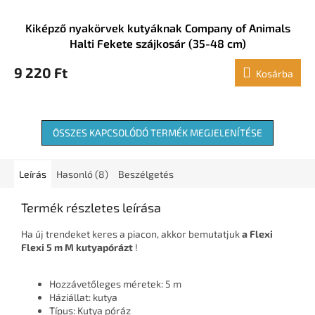
Kiképző nyakörvek kutyáknak Company of Animals
Halti Fekete szájkosár (35-48 cm)
9 220 Ft
Kosárba
ÖSSZES KAPCSOLÓDÓ TERMÉK MEGJELENÍTÉSE
Leírás
Hasonló (8)
Beszélgetés
Termék részletes leírása
Ha új trendeket keres a piacon, akkor bemutatjuk
a Flexi
Flexi 5 m M kutyapórázt
!
Hozzávetőleges méretek: 5 m
Háziállat: kutya
Típus: Kutya póráz