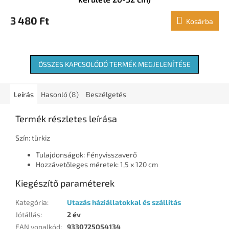
3 480 Ft
Kosárba
ÖSSZES KAPCSOLÓDÓ TERMÉK MEGJELENÍTÉSE
Leírás
Hasonló (8)
Beszélgetés
Termék részletes leírása
Szín: türkiz
Tulajdonságok: Fényvisszaverő
Hozzávetőleges méretek: 1,5 x 120 cm
Kiegészítő paraméterek
Kategória
:
Utazás háziállatokkal és szállítás
Jótállás
:
2 év
EAN vonalkód
:
9330725054134