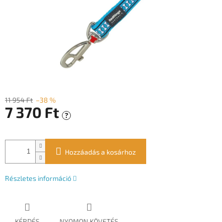
11 954 Ft
–38 %
7 370 Ft
?
Egységár:
Hozzáadás a kosárhoz
Részletes információ
KÉRDÉS
NYOMON KÖVETÉS