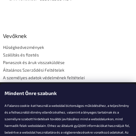
L
á
b
l
Vevőknek
é
Hűségkedvezmények
c
Szállítás és fizetés
Panaszok és áruk visszaküldése
Általános Szerződési Feltételek
A személyes adatok védelmének feltételei
Elérhetőségi adatok
Mindent Önre szabunk
A Falanzo cookie-kat használ a weboldal biztonságos működéséhez, a teljesítmény
és a felhasználói élmény ellenőrzéséhez, valamint a lényeges tartalmak és a
személyre szabott hirdetések további javításához mind a weboldalunkon, mind
Akarsz kérdezni valamit?
harmadik felek weboldalain. Ehhez az általunk gyűjtött információkat használjuk fel,
beleértve a weboldal használatára és a végberendezésekre vonatkozó adatokat. Az
info@falanzo.hu