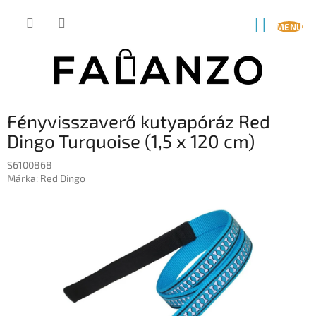
Ugrás
a
KOSÁR
fő
tartalomhoz
Fényvisszaverő kutyapóráz Red
Dingo Turquoise (1,5 x 120 cm)
S6100868
Márka:
Red Dingo