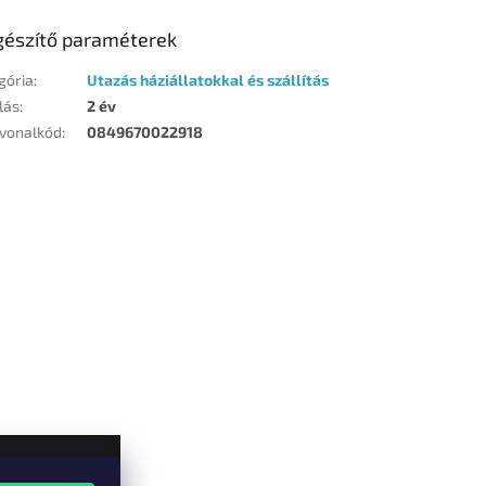
gészítő paraméterek
gória
:
Utazás háziállatokkal és szállítás
lás
:
2 év
vonalkód
:
0849670022918