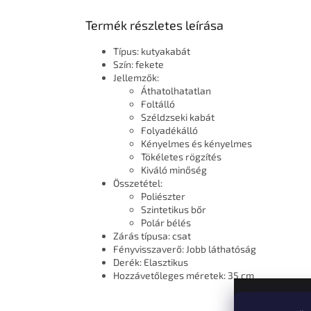
Termék részletes leírása
Típus: kutyakabát
Szín: fekete
Jellemzők:
Áthatolhatatlan
Foltálló
Széldzseki kabát
Folyadékálló
Kényelmes és kényelmes
Tökéletes rögzítés
Kiváló minőség
Összetétel:
Poliészter
Szintetikus bőr
Polár bélés
Zárás típusa: csat
Fényvisszaverő: Jobb láthatóság
Derék: Elasztikus
Hozzávetőleges méretek: 35 cm