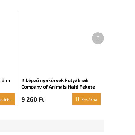
Következő
termék
1,8 m
Kiképző nyakörvek kutyáknak
Company of Animals Halti Fekete
szájkosár (31-40 cm)
9 260 Ft
osárba
Kosárba