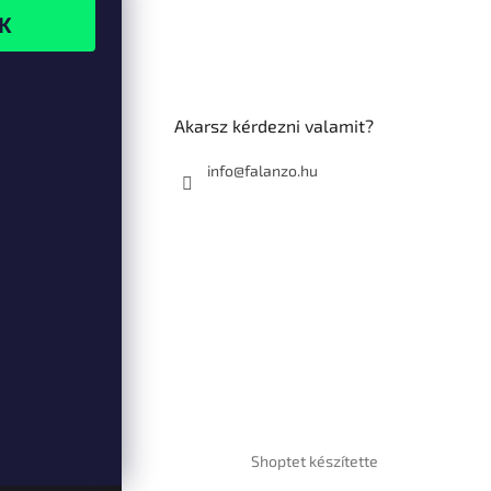
Akarsz kérdezni valamit?
info@falanzo.hu
Shoptet készítette