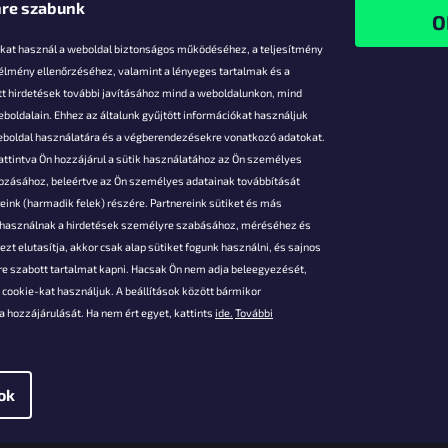
re szabunk
-kat használ a weboldal biztonságos működéséhez, a teljesítmény
 élmény ellenőrzéséhez, valamint a lényeges tartalmak és a
t hirdetések további javításához mind a weboldalunkon, mind
boldalain. Ehhez az általunk gyűjtött információkat használjuk
k
weboldal használatára és a végberendezésekre vonatkozó adatokat.
attintva Ön hozzájárul a sütik használatához az Ön személyes
vezmények
gozásához, beleértve az Ön személyes adatainak továbbítását
s fizetés
ink (harmadik felek) részére. Partnereink sütiket és más
s áruk
s használnak a hirdetések személyre szabásához, méréséhez és
ése
zt elutasítja, akkor csak alap sütiket fogunk használni, és sajnos
Szerződési
e szabott tartalmat kapni. Hacsak Ön nem adja beleegyezését,
cookie-kat használjuk. A beállítások között bármikor
es adatok
 hozzájárulását. Ha nem ért egyet, kattints
ide.
További
 feltételei
gi adatok
ok