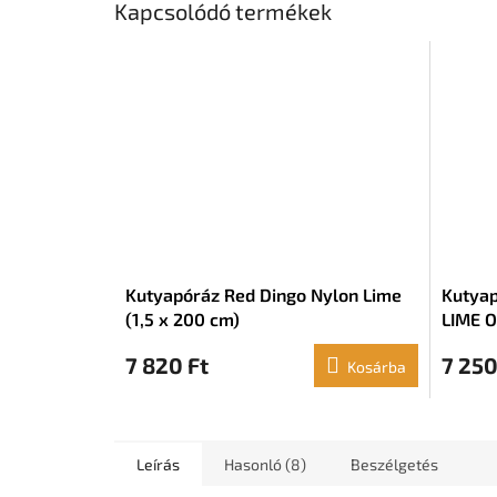
Kapcsolódó termékek
Kutyapóráz Red Dingo Nylon Lime
Kutyap
(1,5 x 200 cm)
LIME O
7 820 Ft
7 250
Kosárba
Leírás
Hasonló (8)
Beszélgetés