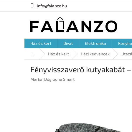
Ugrás
info@falanzo.hu
a
fő
tartalomhoz
Ház és kert
Divat
Elektronika
Konyha
Kezdőlap
Ház és kert
Házi kedvencek
Utazá
Fényvisszaverő kutyakabát –
Márka:
Dog Gone Smart