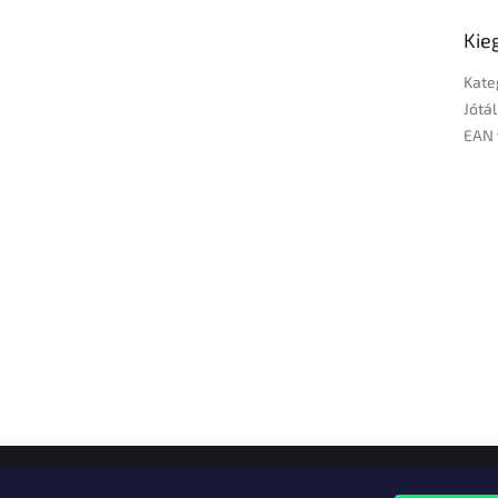
Kie
Kate
Jótál
EAN 