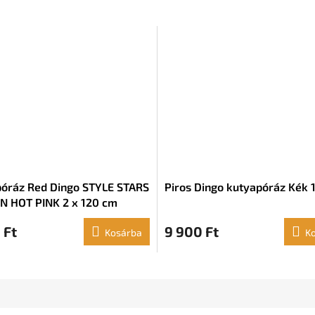
óráz Red Dingo STYLE STARS
Piros Dingo kutyapóráz Kék 
N HOT PINK 2 x 120 cm
 Ft
9 900 Ft
Kosárba
K