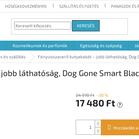
HŰSÉGKEDVEZMÉNYEK
SZÁLLÍTÁS ÉS FIZETÉS
PANASZOK ÉS 
KERESÉS
Kozmetikumok és parfümök
Egészség és szépség
Já
s és szállítás
Fényvisszaverő kutyakabát – jobb láthatóság, Dog 
 jobb láthatóság, Dog Gone Smart Blac
24 978 Ft
–30 %
17 480 Ft
?
Egységár:
Hozzáadás a