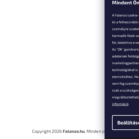
Mindent Ön
L
á
A Falanzo cookie
b
és a felhasználói
l
személyre szabot
é
harmadik felek we
Vevőkne
c
fel, beleértve a 
Az "OK" gombra k
Hűségked
adatainak feldol
Szállítás é
marketingpartnere
Panaszok é
technológiákat i
visszaküld
elemzéséhez. Ha e
Általános 
nem fog személyr
Feltételek
csak a szükséges 
A személy
megváltoztathatja
védelmének
információ
Elérhetősé
Beállítás
Copyright 2026
Falanzo.hu
. Minden jog fenntartva.