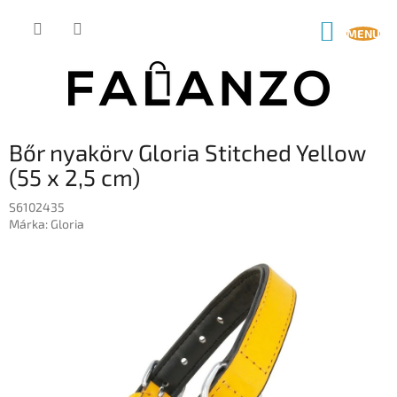
Ugrás
a
KOSÁR
fő
tartalomhoz
Bőr nyakörv Gloria Stitched Yellow
(55 x 2,5 cm)
S6102435
Márka:
Gloria