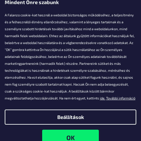
Mindent Önre szabunk
A Falanzo cookie-kat használ a weboldal biztonságos működéséhez, a teljesítmény
és a felhasználói élmény ellenőrzéséhez, valamint a lényeges tartalmak és a
személyre szabott hirdetések további javításához mind a weboldalunkon, mind
Akarsz kérdezni valamit?
harmadik felek weboldalain. Ehhez az általunk gyűjtött információkat használjuk fel,
beleértve a weboldal használatára és a végberendezésekre vonatkozó adatokat. Az
info@falanzo.hu
"OK" gombra kattintva Ön hozzájárul a sütik használatához az Ön személyes
adatainak feldolgozásához, beleértve az Ön személyes adatainak továbbítását
marketingpartnereink (harmadik felek) részére. Partnereink sütiket és más
technológiákat is használnak a hirdetések személyre szabásához, méréséhez és
elemzéséhez. Ha ezt elutasítja, akkor csak alap sütiket fogunk használni, és sajnos
nem fog személyre szabott tartalmat kapni. Hacsak Ön nem adja beleegyezését,
csak a szükséges cookie-kat használjuk. A beállítások között bármikor
megváltoztathatja hozzájárulását. Ha nem ért egyet, kattints
ide.
További információ
Beállítások
Shoptet készítette