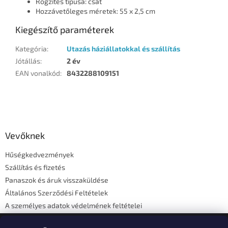
Rögzítés típusa: csat
Hozzávetőleges méretek: 55 x 2,5 cm
Kiegészítő paraméterek
Kategória
:
Utazás háziállatokkal és szállítás
Jótállás
:
2 év
EAN vonalkód
:
8432288109151
L
á
b
l
Vevőknek
é
Hűségkedvezmények
c
Szállítás és fizetés
Panaszok és áruk visszaküldése
Általános Szerződési Feltételek
A személyes adatok védelmének feltételei
Elérhetőségi adatok