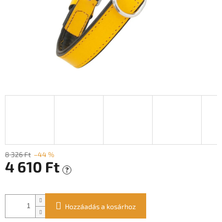
8 326 Ft
–44 %
4 610 Ft
?
Egységár:
Hozzáadás a kosárhoz