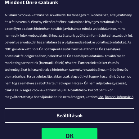
Mindent Önre szabunk
A Falanzo cookie-kat használ a weboldal biztonságos működéséhez, a teljesítmény
és a felhasználói élmény ellenőrzéséhez, valamint a lényeges tartalmak és a
személyre szabott hirdetések további javításához mind a weboldalunkon, mind
Akarsz kérdezni valamit?
harmadik felek weboldalain. Ehhez az általunk gyűjtött információkat használjuk fel,
beleértve a weboldal használatára és a végberendezésekre vonatkozó adatokat. Az
info@falanzo.hu
"OK" gombra kattintva Ön hozzájárul a sütik használatához az Ön személyes
adatainak feldolgozásához, beleértve az Ön személyes adatainak továbbítását
marketingpartnereink (harmadik felek) részére. Partnereink sütiket és más
technológiákat is használnak a hirdetések személyre szabásához, méréséhez és
elemzéséhez. Ha ezt elutasítja, akkor csak alap sütiket fogunk használni, és sajnos
nem fog személyre szabott tartalmat kapni. Hacsak Ön nem adja beleegyezését,
csak a szükséges cookie-kat használjuk. A beállítások között bármikor
megváltoztathatja hozzájárulását. Ha nem ért egyet, kattints
ide.
További információ
Beállítások
Shoptet készítette