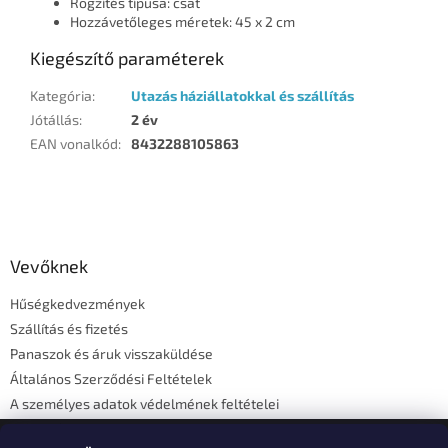
Rögzítés típusa: csat
Hozzávetőleges méretek: 45 x 2 cm
Kiegészítő paraméterek
Kategória
:
Utazás háziállatokkal és szállítás
Jótállás
:
2 év
EAN vonalkód
:
8432288105863
L
á
b
l
Vevőknek
é
Hűségkedvezmények
c
Szállítás és fizetés
Panaszok és áruk visszaküldése
Általános Szerződési Feltételek
A személyes adatok védelmének feltételei
Elérhetőségi adatok