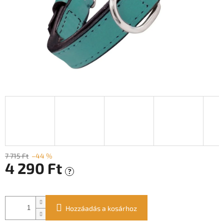
7 715 Ft
–44 %
4 290 Ft
?
Egységár:
Hozzáadás a kosárhoz