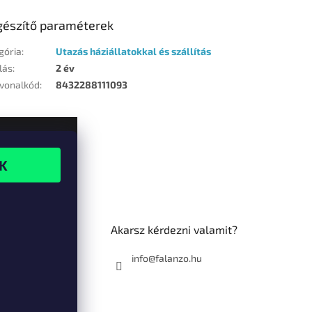
gészítő paraméterek
gória
:
Utazás háziállatokkal és szállítás
lás
:
2 év
vonalkód
:
8432288111093
Akarsz kérdezni valamit?
info@falanzo.hu