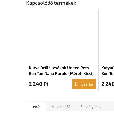
Kapcsolódó termékek
Kutya ürülékzsákok United Pets
Kutyaü
Bon Ton Nano Purple (Méret: Kicsi)
Bon To
(3 x 10 db)
Standa
2 240 Ft
2 240
Kosárba
Leírás
Hasonló (8)
Beszélgetés