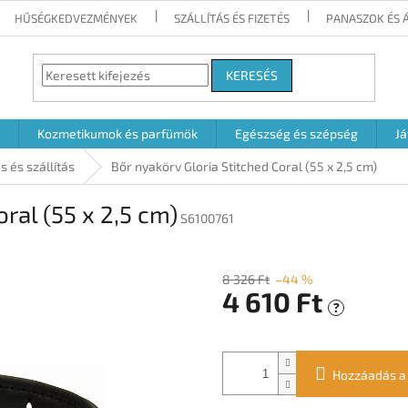
HŰSÉGKEDVEZMÉNYEK
SZÁLLÍTÁS ÉS FIZETÉS
PANASZOK ÉS 
KERESÉS
Kozmetikumok és parfümök
Egészség és szépség
Já
s és szállítás
Bőr nyakörv Gloria Stitched Coral (55 x 2,5 cm)
ral (55 x 2,5 cm)
S6100761
8 326 Ft
–44 %
4 610 Ft
?
Egységár:
Hozzáadás a