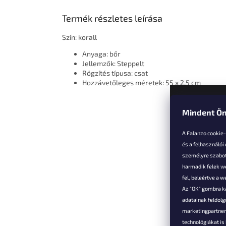
Termék részletes leírása
Szín: korall
Anyaga: bőr
Jellemzők: Steppelt
Rögzítés típusa: csat
Hozzávetőleges méretek: 55 x 2,5 cm
Mindent Ön
L
á
A Falanzo cookie
b
és a felhasználói
l
személyre szabot
é
harmadik felek we
Vevőkne
c
fel, beleértve a 
Az "OK" gombra k
Hűségked
adatainak feldol
Szállítás é
marketingpartnere
Panaszok é
technológiákat i
visszaküld