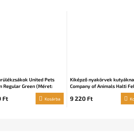
rülékzsákok United Pets
Kiképző nyakörvek kutyákn
n Regular Green (Méret:
Company of Animals Halti Fe
rd) (3 x 10 db)
szájkosár (46-62 cm)
 Ft
9 220 Ft
Kosárba
K