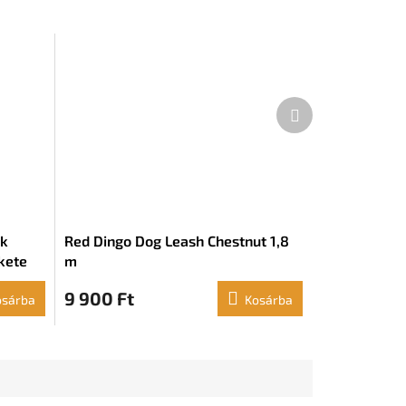
Következő
termék
ak
Red Dingo Dog Leash Chestnut 1,8
kete
m
9 900 Ft
osárba
Kosárba