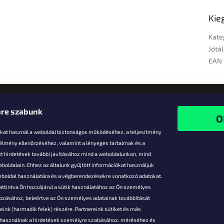
Kie
Kate
Jótál
EAN 
re szabunk
-kat használ a weboldal biztonságos működéséhez, a teljesítmény
 élmény ellenőrzéséhez, valamint a lényeges tartalmak és a
t hirdetések további javításához mind a weboldalunkon, mind
boldalain. Ehhez az általunk gyűjtött információkat használjuk
k
weboldal használatára és a végberendezésekre vonatkozó adatokat.
attintva Ön hozzájárul a sütik használatához az Ön személyes
vezmények
gozásához, beleértve az Ön személyes adatainak továbbítását
s fizetés
ink (harmadik felek) részére. Partnereink sütiket és más
s áruk
s használnak a hirdetések személyre szabásához, méréséhez és
ése