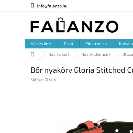
Ugrás
info@falanzo.hu
a
fő
tartalomhoz
Ház és kert
Divat
Elektronika
Konyha
Kezdőlap
Ház és kert
Házi kedvencek
Utazá
Bőr nyakörv Gloria Stitched Co
Márka:
Gloria