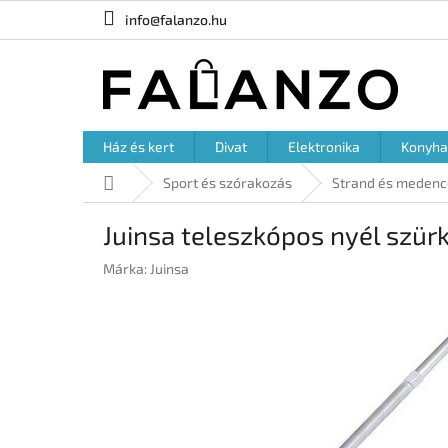
Ugrás
info@falanzo.hu
a
fő
tartalomhoz
Ház és kert
Divat
Elektronika
Konyha
Kezdőlap
Sport és szórakozás
Strand és medenc
Juinsa teleszkópos nyél szür
Márka:
Juinsa