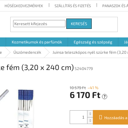
HŰSÉGKEDVEZMÉNYEK
SZÁLLÍTÁS ÉS FIZETÉS
PANASZOK ÉS 
KERESÉS
Kozmetikumok és parfümök
Egészség és szépség
Já
e
Úszómedencék
Juinsa teleszkópos nyél szürke fém (3,20
ke fém (3,20 x 240 cm)
S2404779
10 579 Ft
–41 %
6 170 Ft
?
Egységár:
Hozzáadás a