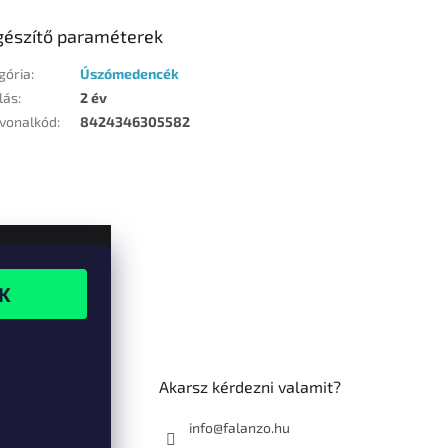
gészítő paraméterek
gória
:
Úszómedencék
lás
:
2 év
vonalkód
:
8424346305582
Akarsz kérdezni valamit?
info@falanzo.hu