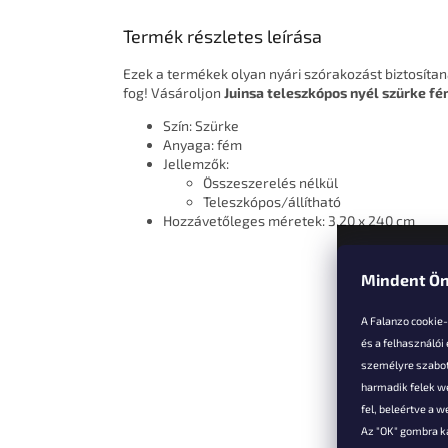
Termék részletes leírása
Ezek a termékek olyan nyári szórakozást biztosíta
fog! Vásároljon
Juinsa teleszkópos nyél szürke fé
Szín: Szürke
Anyaga: fém
Jellemzők:
Összeszerelés nélkül
Teleszkópos/állítható
Hozzávetőleges méretek: 3,20 x 240 cm
Mindent Ön
L
á
A Falanzo cookie
b
és a felhasználói
l
személyre szabot
é
harmadik felek we
Vevőkne
c
fel, beleértve a 
Az "OK" gombra k
Hűségked