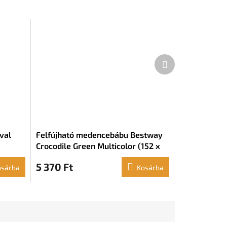
Következő
termék
val
Felfújható medencebábu Bestway
Crocodile Green Multicolor (152 x
71 cm) (+ 3 év)
5 370 Ft
osárba
Kosárba