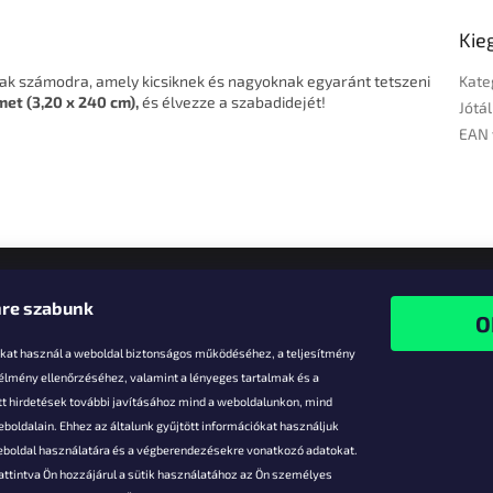
Kie
nak számodra, amely kicsiknek és nagyoknak egyaránt tetszeni
Kate
met (3,20 x 240 cm),
és élvezze a szabadidejét!
Jótál
EAN 
re szabunk
-kat használ a weboldal biztonságos működéséhez, a teljesítmény
 élmény ellenőrzéséhez, valamint a lényeges tartalmak és a
t hirdetések további javításához mind a weboldalunkon, mind
boldalain. Ehhez az általunk gyűjtött információkat használjuk
k
weboldal használatára és a végberendezésekre vonatkozó adatokat.
attintva Ön hozzájárul a sütik használatához az Ön személyes
vezmények