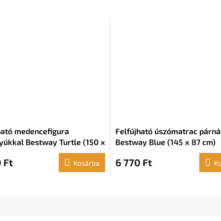
ható medencefigura
Felfújható úszómatrac párná
yúkkal Bestway Turtle (150 x
Bestway Blue (145 x 87 cm)
38 cm) (+ 3 éves kortól)
 Ft
6 770 Ft
Kosárba
K