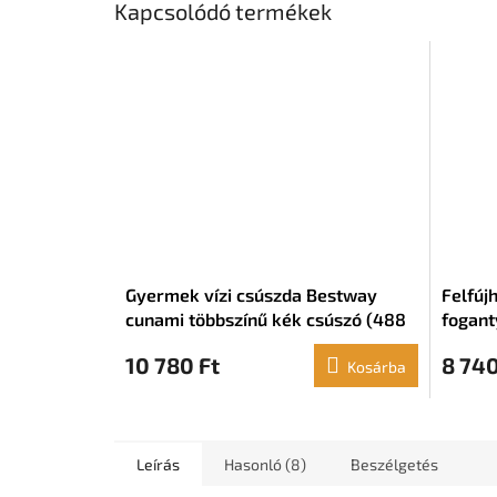
Kapcsolódó termékek
Gyermek vízi csúszda Bestway
Felfúj
cunami többszínű kék ​​csúszó (488
fogant
x 82 cm)
145 x 
10 780 Ft
8 740
Kosárba
Leírás
Hasonló (8)
Beszélgetés