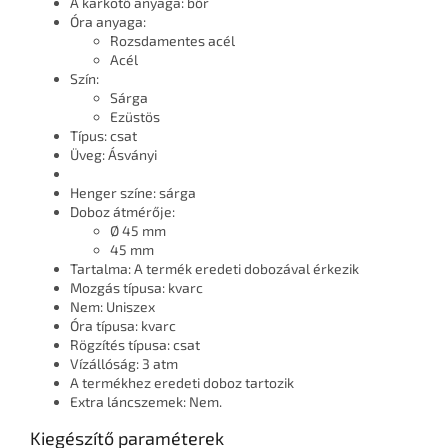
A karkötő anyaga: bőr
Óra anyaga:
Rozsdamentes acél
Acél
Szín:
Sárga
Ezüstös
Típus: csat
Üveg: Ásványi
Henger színe: sárga
Doboz átmérője:
Ø 45 mm
45 mm
Tartalma: A termék eredeti dobozával érkezik
Mozgás típusa: kvarc
Nem: Uniszex
Óra típusa: kvarc
Rögzítés típusa: csat
Vízállóság: 3 atm
A termékhez eredeti doboz tartozik
Extra láncszemek: Nem.
Kiegészítő paraméterek