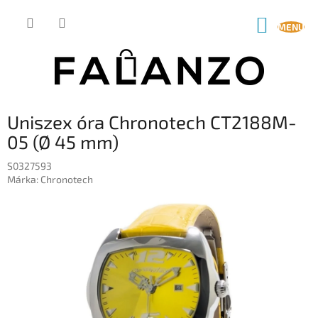
Ugrás
a
KOSÁR
fő
tartalomhoz
Uniszex óra Chronotech CT2188M-
05 (Ø 45 mm)
S0327593
Márka:
Chronotech