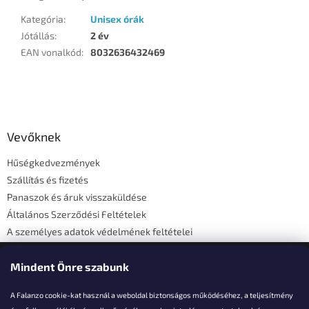
Kategória
:
Unisex órák
Jótállás
:
2 év
EAN vonalkód
:
8032636432469
L
á
b
l
Vevőknek
é
Hűségkedvezmények
c
Szállítás és fizetés
Panaszok és áruk visszaküldése
Általános Szerződési Feltételek
A személyes adatok védelmének feltételei
Elérhetőségi adatok
Mindent Önre szabunk
A Falanzo cookie-kat használ a weboldal biztonságos működéséhez, a teljesítmény