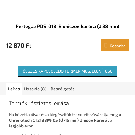
Pertegaz PDS-018-B uniszex karóra (ø 38 mm)
12 870 Ft
Kosárba
ÖSSZES KAPCSOLÓDÓ TERMÉK MEGJELENÍTÉSE
Leírás
Hasonló (8)
Beszélgetés
Termék részletes leírása
Ha követi a divat és a kiegészítők trendjeit, vásárolja meg
a
Chronotech CT2188M-05 (Ø 45 mm) Unisex karórát
a
legjobb áron.