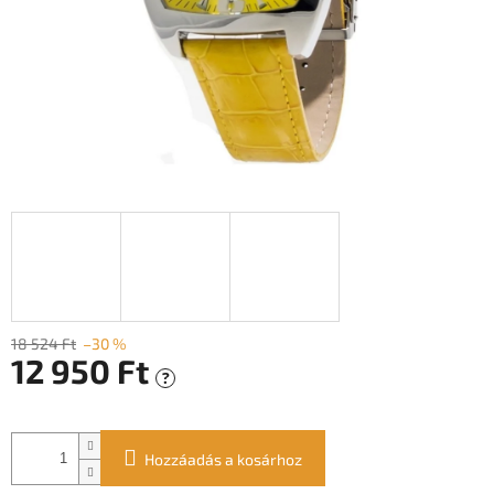
18 524 Ft
–30 %
12 950 Ft
?
Egységár:
Hozzáadás a kosárhoz