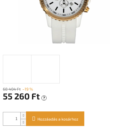
68 404 Ft
–19 %
55 260 Ft
?
Egységár:
Hozzáadás a kosárhoz