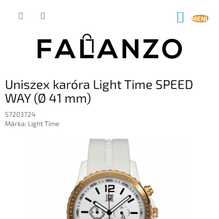
Ugrás
a
KOSÁR
fő
tartalomhoz
Uniszex karóra Light Time SPEED
WAY (Ø 41 mm)
S7203724
Márka:
Light Time