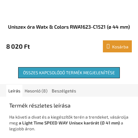
Uniszex óra Watx & Colors RWA1623-C1521 (ø 44 mm)
8 020 Ft
Kosárba
ÖSSZES KAPCSOLÓDÓ TERMÉK MEGJELENÍTÉSE
Leírás
Hasonló (8)
Beszélgetés
Termék részletes leírása
Ha követi a divat és a kiegészítők terén a trendeket, vásárolja
meg
a Light Time SPEED WAY Unisex karórát (Ø 41 mm)
a
legjobb áron.