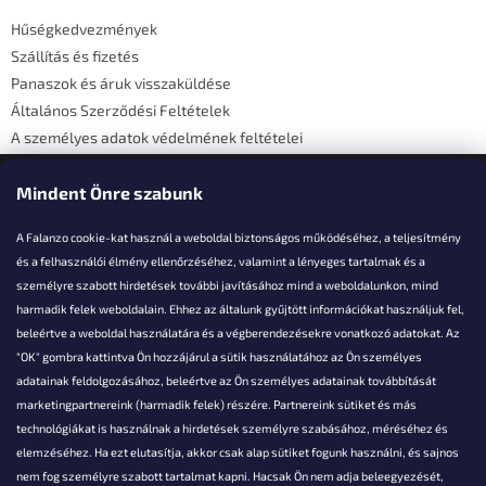
é
Hűségkedvezmények
c
Szállítás és fizetés
Panaszok és áruk visszaküldése
Általános Szerződési Feltételek
A személyes adatok védelmének feltételei
Elérhetőségi adatok
Mindent Önre szabunk
A Falanzo cookie-kat használ a weboldal biztonságos működéséhez, a teljesítmény
és a felhasználói élmény ellenőrzéséhez, valamint a lényeges tartalmak és a
személyre szabott hirdetések további javításához mind a weboldalunkon, mind
Akarsz kérdezni valamit?
harmadik felek weboldalain. Ehhez az általunk gyűjtött információkat használjuk fel,
beleértve a weboldal használatára és a végberendezésekre vonatkozó adatokat. Az
info@falanzo.hu
"OK" gombra kattintva Ön hozzájárul a sütik használatához az Ön személyes
adatainak feldolgozásához, beleértve az Ön személyes adatainak továbbítását
marketingpartnereink (harmadik felek) részére. Partnereink sütiket és más
technológiákat is használnak a hirdetések személyre szabásához, méréséhez és
elemzéséhez. Ha ezt elutasítja, akkor csak alap sütiket fogunk használni, és sajnos
nem fog személyre szabott tartalmat kapni. Hacsak Ön nem adja beleegyezését,