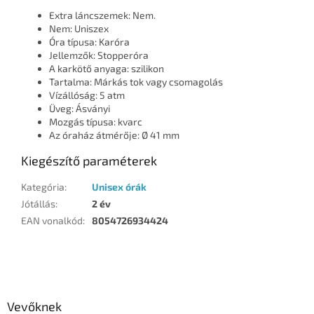
Extra láncszemek: Nem.
Nem: Uniszex
Óra típusa: Karóra
Jellemzők: Stopperóra
A karkötő anyaga: szilikon
Tartalma: Márkás tok vagy csomagolás
Vízállóság: 5 atm
Üveg: Ásványi
Mozgás típusa: kvarc
Az óraház átmérője: Ø 41 mm
Kiegészítő paraméterek
Kategória
:
Unisex órák
Jótállás
:
2 év
EAN vonalkód
:
8054726934424
L
á
b
l
Vevőknek