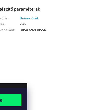
gészítő paraméterek
gória
:
Unisex órák
lás
:
2 év
vonalkód
:
8054726930556