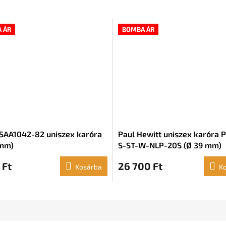
 ÁR
BOMBA ÁR
SAA1042-82 uniszex karóra
Paul Hewitt uniszex karóra 
 mm)
S-ST-W-NLP-20S (Ø 39 mm)
 Ft
26 700 Ft
Kosárba
K