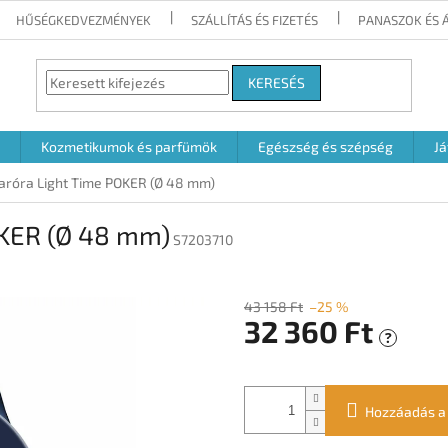
HŰSÉGKEDVEZMÉNYEK
SZÁLLÍTÁS ÉS FIZETÉS
PANASZOK ÉS 
KERESÉS
Kozmetikumok és parfümök
Egészség és szépség
Já
aróra Light Time POKER (Ø 48 mm)
OKER (Ø 48 mm)
S7203710
43 158 Ft
–25 %
32 360 Ft
?
Egységár:
Hozzáadás a