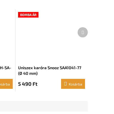
BOMBA ÁR
Következő
termék
PH-SA-
Uniszex karóra Snooz SAA1041-77
(Ø 40 mm)
5 490 Ft
osárba
Kosárba