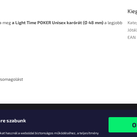
Kie
lja meg
a Light Time POKER Unisex karórát (Ø 48 mm)
a legjobb
Kate
Jótál
EAN 
 csomagolást
re szabunk
-kat használ a weboldal biztonságos működéséhez, a teljesítmény