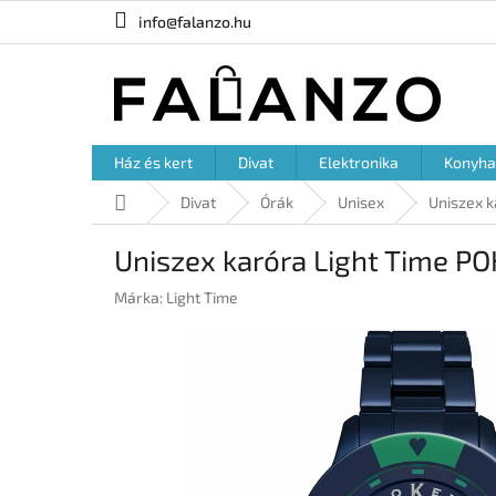
Ugrás
info@falanzo.hu
a
fő
tartalomhoz
Ház és kert
Divat
Elektronika
Konyha
Kezdőlap
Divat
Órák
Unisex
Uniszex k
Uniszex karóra Light Time P
Márka:
Light Time