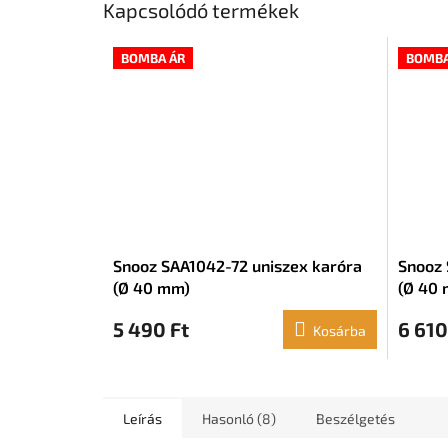
Kapcsolódó termékek
BOMBA ÁR
BOMBA
Snooz SAA1042-72 uniszex karóra
Snooz 
(Ø 40 mm)
(Ø 40
5 490 Ft
6 610
Kosárba
Leírás
Hasonló (8)
Beszélgetés