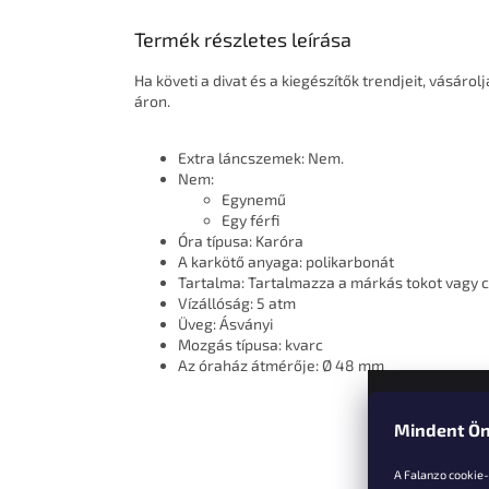
Termék részletes leírása
Ha követi a divat és a kiegészítők trendjeit, vásáro
áron.
Extra láncszemek: Nem.
Nem:
Egynemű
Egy férfi
Óra típusa: Karóra
A karkötő anyaga: polikarbonát
Tartalma: Tartalmazza a márkás tokot vagy
Vízállóság: 5 atm
Üveg: Ásványi
Mozgás típusa: kvarc
Az óraház átmérője: Ø 48 mm
Mindent Ön
L
á
A Falanzo cookie