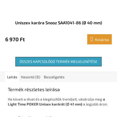
Uniszex karóra Snooz SAA1041-86 (Ø 40 mm)
6 970 Ft
Kosárba
ÖSSZES KAPCSOLÓDÓ TERMÉK MEGJELENÍTÉSE
Leírás
Hasonló (8)
Beszélgetés
Termék részletes leírása
Ha követi a divat és a kiegészítők trendjeit, vásárolja meg
a
Light Time POKER Unisex karórát (Ø 41 mm)
a legjobb áron.