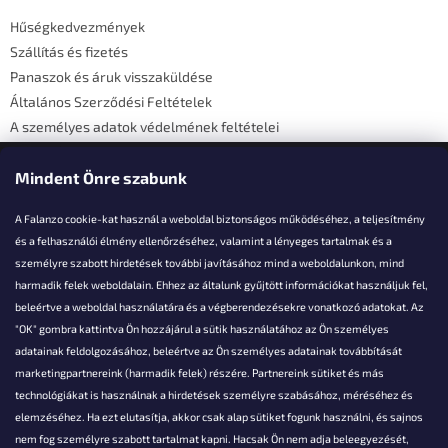
é
Hűségkedvezmények
c
Szállítás és fizetés
Panaszok és áruk visszaküldése
Általános Szerződési Feltételek
A személyes adatok védelmének feltételei
Elérhetőségi adatok
Mindent Önre szabunk
A Falanzo cookie-kat használ a weboldal biztonságos működéséhez, a teljesítmény
és a felhasználói élmény ellenőrzéséhez, valamint a lényeges tartalmak és a
személyre szabott hirdetések további javításához mind a weboldalunkon, mind
Akarsz kérdezni valamit?
harmadik felek weboldalain. Ehhez az általunk gyűjtött információkat használjuk fel,
beleértve a weboldal használatára és a végberendezésekre vonatkozó adatokat. Az
info@falanzo.hu
"OK" gombra kattintva Ön hozzájárul a sütik használatához az Ön személyes
adatainak feldolgozásához, beleértve az Ön személyes adatainak továbbítását
marketingpartnereink (harmadik felek) részére. Partnereink sütiket és más
technológiákat is használnak a hirdetések személyre szabásához, méréséhez és
elemzéséhez. Ha ezt elutasítja, akkor csak alap sütiket fogunk használni, és sajnos
nem fog személyre szabott tartalmat kapni. Hacsak Ön nem adja beleegyezését,