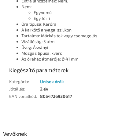
Extra láncszemek: Nem.
Nem:
Egynemű
Egy férfi
Óra típusa: Karóra
A karkötő anyaga: szilikon
Tartalma: Márkás tok vagy csomagolás
Vízállóság: 5 atm
Üveg: Ásványi
Mozgás típusa: kvarc
Az óraház átmérője: Ø 41 mm
Kiegészítő paraméterek
Kategória
:
Unisex órák
Jótállás
:
2 év
EAN vonalkód
:
8054726930617
L
á
b
l
Vevőknek