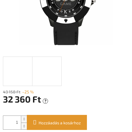
43 158 Ft
–25 %
32 360 Ft
?
Egységár:
Hozzáadás a kosárhoz