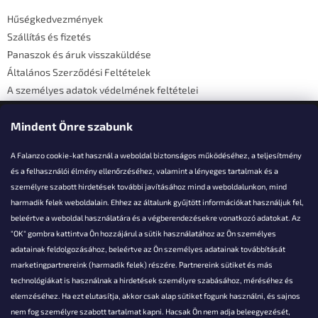
é
Hűségkedvezmények
c
Szállítás és fizetés
Panaszok és áruk visszaküldése
Általános Szerződési Feltételek
A személyes adatok védelmének feltételei
Elérhetőségi adatok
Mindent Önre szabunk
A Falanzo cookie-kat használ a weboldal biztonságos működéséhez, a teljesítmény
és a felhasználói élmény ellenőrzéséhez, valamint a lényeges tartalmak és a
személyre szabott hirdetések további javításához mind a weboldalunkon, mind
Akarsz kérdezni valamit?
harmadik felek weboldalain. Ehhez az általunk gyűjtött információkat használjuk fel,
beleértve a weboldal használatára és a végberendezésekre vonatkozó adatokat. Az
info@falanzo.hu
"OK" gombra kattintva Ön hozzájárul a sütik használatához az Ön személyes
adatainak feldolgozásához, beleértve az Ön személyes adatainak továbbítását
marketingpartnereink (harmadik felek) részére. Partnereink sütiket és más
technológiákat is használnak a hirdetések személyre szabásához, méréséhez és
elemzéséhez. Ha ezt elutasítja, akkor csak alap sütiket fogunk használni, és sajnos
nem fog személyre szabott tartalmat kapni. Hacsak Ön nem adja beleegyezését,