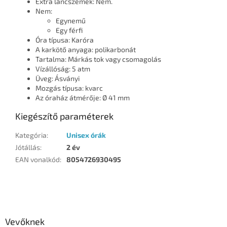
Extra láncszemek: Nem.
Nem:
Egynemű
Egy férfi
Óra típusa: Karóra
A karkötő anyaga: polikarbonát
Tartalma: Márkás tok vagy csomagolás
Vízállóság: 5 atm
Üveg: Ásványi
Mozgás típusa: kvarc
Az óraház átmérője: Ø 41 mm
Kiegészítő paraméterek
Kategória
:
Unisex órák
Jótállás
:
2 év
EAN vonalkód
:
8054726930495
L
á
b
l
Vevőknek