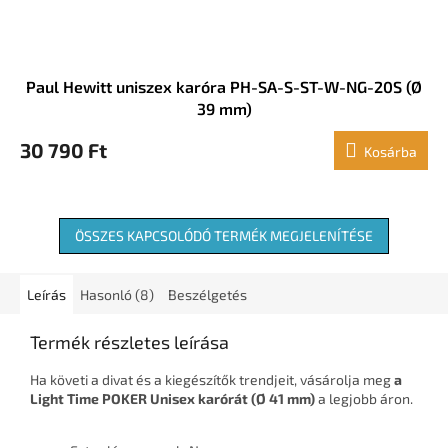
Paul Hewitt uniszex karóra PH-SA-S-ST-W-NG-20S (Ø
39 mm)
30 790 Ft
Kosárba
ÖSSZES KAPCSOLÓDÓ TERMÉK MEGJELENÍTÉSE
Leírás
Hasonló (8)
Beszélgetés
Termék részletes leírása
Ha követi a divat és a kiegészítők trendjeit, vásárolja meg
a
Light Time POKER Unisex karórát (Ø 41 mm)
a legjobb áron.