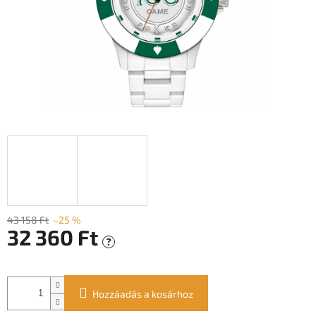
43 158 Ft
–25 %
32 360 Ft
?
Egységár:
Hozzáadás a kosárhoz