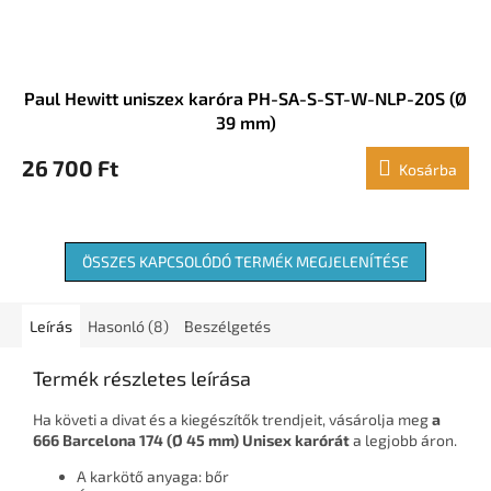
Paul Hewitt uniszex karóra PH-SA-S-ST-W-NLP-20S (Ø
39 mm)
26 700 Ft
Kosárba
ÖSSZES KAPCSOLÓDÓ TERMÉK MEGJELENÍTÉSE
Leírás
Hasonló (8)
Beszélgetés
Termék részletes leírása
Ha követi a divat és a kiegészítők trendjeit, vásárolja meg
a
666 Barcelona 174 (Ø 45 mm) Unisex karórát
a legjobb áron.
A karkötő anyaga: bőr