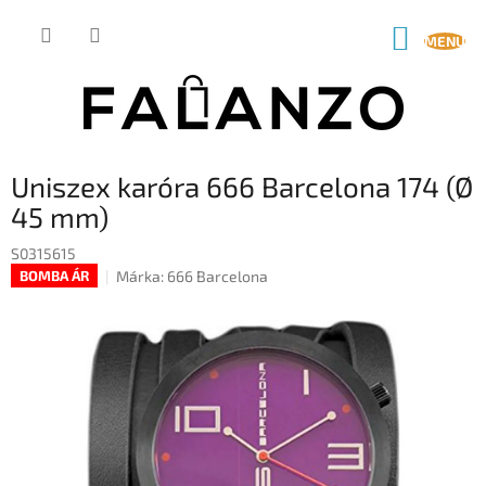
Ugrás
a
KOSÁR
fő
tartalomhoz
Uniszex karóra 666 Barcelona 174 (Ø
45 mm)
S0315615
Márka:
666 Barcelona
BOMBA ÁR