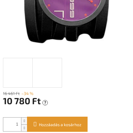
16 461 Ft
–34 %
10 780 Ft
?
Egységár:
Hozzáadás a kosárhoz