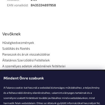
EAN vonalkód
:
8435334897958
L
á
b
l
Vevőknek
é
Hűségkedvezmények
c
Szállítás és fizetés
Panaszok és áruk visszaküldése
Általános Szerződési Feltételek
A személyes adatok védelmének feltételei
Elérhetőségi adatok
Mindent Önre szabunk
A Falanzo cookie-kat használ a weboldal biztonságos működéséhez, a teljesítmény
és a felhasználói élmény ellenőrzéséhez, valamint a lényeges tartalmak és a
személyre szabott hirdetések további javításához mind a weboldalunkon, mind
Akarsz kérdezni valamit?
harmadik felek weboldalain. Ehhez az általunk gyűjtött információkat használjuk fel,