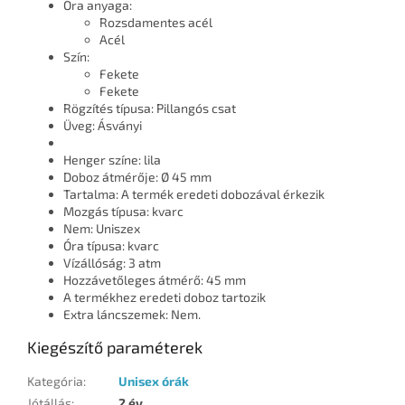
Óra anyaga:
Rozsdamentes acél
Acél
Szín:
Fekete
Fekete
Rögzítés típusa: Pillangós csat
Üveg: Ásványi
Henger színe: lila
Doboz átmérője: Ø 45 mm
Tartalma: A termék eredeti dobozával érkezik
Mozgás típusa: kvarc
Nem: Uniszex
Óra típusa: kvarc
Vízállóság: 3 atm
Hozzávetőleges átmérő: 45 mm
A termékhez eredeti doboz tartozik
Extra láncszemek: Nem.
Kiegészítő paraméterek
Kategória
:
Unisex órák
Jótállás
:
2 év