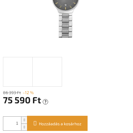
86 393 Ft
–12 %
75 590 Ft
?
Egységár:
Hozzáadás a kosárhoz