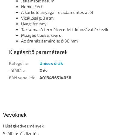
Jellemzők: dátum
Neme: Férfi
A karkötő anyaga: rozsdamentes acél
Vízállóság: 3 atm
Üveg: Ásványi
Tartalma: A termék eredeti dobozával érkezik
Mozgás típusa: kvarc
Az óraház átmérője: Ø 38 mm
Kiegészítő paraméterek
Kategória
:
Unisex órák
Jótállás
:
2 év
EAN vonalkód
:
4013496514056
L
á
b
l
Vevőknek
é
Hűségkedvezmények
c
Szállítás és fizetés