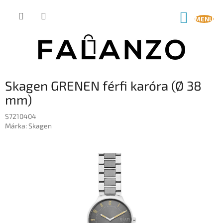
Ugrás
a
KOSÁR
fő
tartalomhoz
Skagen GRENEN férfi karóra (Ø 38
mm)
S7210404
Márka:
Skagen