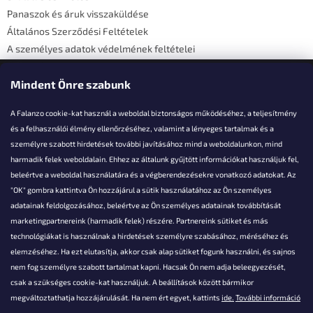
Panaszok és áruk visszaküldése
Általános Szerződési Feltételek
A személyes adatok védelmének feltételei
Elérhetőségi adatok
Mindent Önre szabunk
A Falanzo cookie-kat használ a weboldal biztonságos működéséhez, a teljesítmény
és a felhasználói élmény ellenőrzéséhez, valamint a lényeges tartalmak és a
személyre szabott hirdetések további javításához mind a weboldalunkon, mind
Akarsz kérdezni valamit?
harmadik felek weboldalain. Ehhez az általunk gyűjtött információkat használjuk fel,
beleértve a weboldal használatára és a végberendezésekre vonatkozó adatokat. Az
info@falanzo.hu
"OK" gombra kattintva Ön hozzájárul a sütik használatához az Ön személyes
adatainak feldolgozásához, beleértve az Ön személyes adatainak továbbítását
marketingpartnereink (harmadik felek) részére. Partnereink sütiket és más
technológiákat is használnak a hirdetések személyre szabásához, méréséhez és
elemzéséhez. Ha ezt elutasítja, akkor csak alap sütiket fogunk használni, és sajnos
nem fog személyre szabott tartalmat kapni. Hacsak Ön nem adja beleegyezését,
csak a szükséges cookie-kat használjuk. A beállítások között bármikor
megváltoztathatja hozzájárulását. Ha nem ért egyet, kattints
ide.
További információ