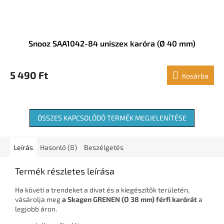
Snooz SAA1042-84 uniszex karóra (Ø 40 mm)
5 490 Ft
Kosárba
ÖSSZES KAPCSOLÓDÓ TERMÉK MEGJELENÍTÉSE
Leírás
Hasonló (8)
Beszélgetés
Termék részletes leírása
Ha követi a trendeket a divat és a kiegészítők területén,
vásárolja meg
a Skagen GRENEN (Ø 38 mm) férfi karórát
a
legjobb áron.