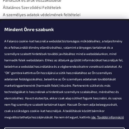
Panaszok és áruk visszaküldése
Általános Szerződési Feltételek
A személyes adatok védelmének feltételei
Elérhetőségi adatok
Mindent Önre szabunk
A Falanzo cookie-kat használ a weboldal biztonságos működéséhez, a teljesítmény
és a felhasználói élmény ellenőrzéséhez, valamint a lényeges tartalmak és a
személyre szabott hirdetések további javításához mind a weboldalunkon, mind
Akarsz kérdezni valamit?
harmadik felek weboldalain. Ehhez az általunk gyűjtött információkat használjuk fel,
beleértve a weboldal használatára és a végberendezésekre vonatkozó adatokat. Az
info@falanzo.hu
"OK" gombra kattintva Ön hozzájárul a sütik használatához az Ön személyes
adatainak feldolgozásához, beleértve az Ön személyes adatainak továbbítását
marketingpartnereink (harmadik felek) részére. Partnereink sütiket és más
technológiákat is használnak a hirdetések személyre szabásához, méréséhez és
elemzéséhez. Ha ezt elutasítja, akkor csak alap sütiket fogunk használni, és sajnos
nem fog személyre szabott tartalmat kapni. Hacsak Ön nem adja beleegyezését,
csak a szükséges cookie-kat használjuk. A beállítások között bármikor
megváltoztathatja hozzájárulását. Ha nem ért egyet, kattints
ide.
További információ