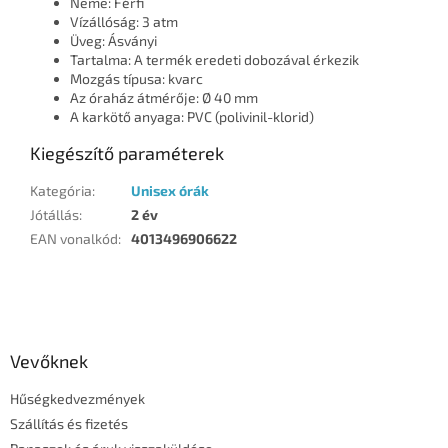
Neme: Férfi
Vízállóság: 3 atm
Üveg: Ásványi
Tartalma: A termék eredeti dobozával érkezik
Mozgás típusa: kvarc
Az óraház átmérője: Ø 40 mm
A karkötő anyaga: PVC (polivinil-klorid)
Kiegészítő paraméterek
Kategória
:
Unisex órák
Jótállás
:
2 év
EAN vonalkód
:
4013496906622
L
á
b
l
Vevőknek
é
Hűségkedvezmények
c
Szállítás és fizetés