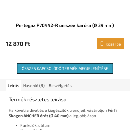
Pertegaz P70442-R uniszex karóra (Ø 39 mm)
12 870 Ft
Kosárba
ÖSSZES KAPCSOLÓDÓ TERMÉK MEGJELENÍTÉSE
Leírás
Hasonló (8)
Beszélgetés
Termék részletes leírása
Ha követi a divat és a kiegészítők trendjeit, vásároljon
Férfi
Skagen ANCHER órát (Ø 40 mm)
a legjobb áron.
Funkciók: dátum