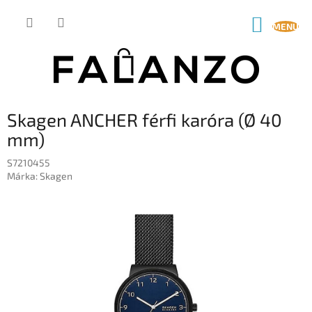
Ugrás
a
KOSÁR
fő
tartalomhoz
Skagen ANCHER férfi karóra (Ø 40
mm)
S7210455
Márka:
Skagen