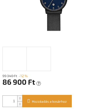
99 340 Ft
–12 %
86 900 Ft
?
Egységár:
Hozzáadás a kosárhoz