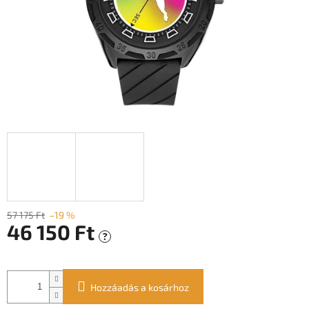
57 175 Ft
–19 %
46 150 Ft
?
Egységár:
Hozzáadás a kosárhoz