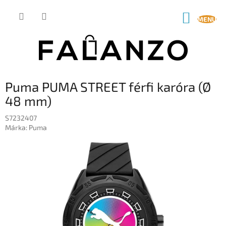
Ugrás
a
KOSÁR
fő
tartalomhoz
Puma PUMA STREET férfi karóra (Ø
48 mm)
S7232407
Márka:
Puma