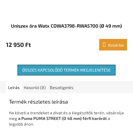
Uniszex óra Watx COWA3798-RWA5700 (Ø 49 mm)
12 950 Ft
Kosárba
ÖSSZES KAPCSOLÓDÓ TERMÉK MEGJELENÍTÉSE
Leírás
Hasonló (8)
Beszélgetés
Termék részletes leírása
Ha követi a trendeket a divat és a kiegészítők terén, vásárolja
meg
a Puma PUMA STREET (Ø 48 mm) férfi karórát
a
legjobb áron.