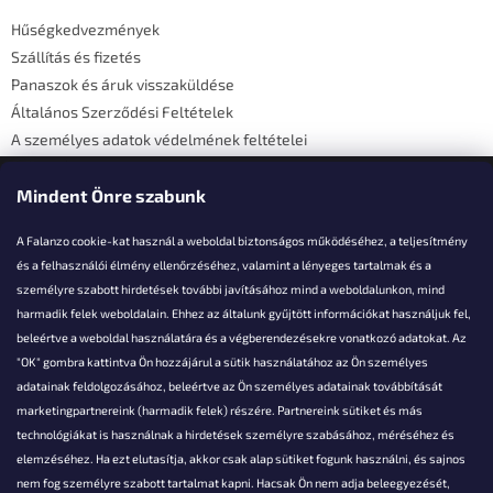
é
Hűségkedvezmények
c
Szállítás és fizetés
Panaszok és áruk visszaküldése
Általános Szerződési Feltételek
A személyes adatok védelmének feltételei
Elérhetőségi adatok
Mindent Önre szabunk
A Falanzo cookie-kat használ a weboldal biztonságos működéséhez, a teljesítmény
és a felhasználói élmény ellenőrzéséhez, valamint a lényeges tartalmak és a
személyre szabott hirdetések további javításához mind a weboldalunkon, mind
Akarsz kérdezni valamit?
harmadik felek weboldalain. Ehhez az általunk gyűjtött információkat használjuk fel,
beleértve a weboldal használatára és a végberendezésekre vonatkozó adatokat. Az
info@falanzo.hu
"OK" gombra kattintva Ön hozzájárul a sütik használatához az Ön személyes
adatainak feldolgozásához, beleértve az Ön személyes adatainak továbbítását
marketingpartnereink (harmadik felek) részére. Partnereink sütiket és más
technológiákat is használnak a hirdetések személyre szabásához, méréséhez és
elemzéséhez. Ha ezt elutasítja, akkor csak alap sütiket fogunk használni, és sajnos
nem fog személyre szabott tartalmat kapni. Hacsak Ön nem adja beleegyezését,