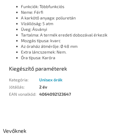
Funkciók: Többfunkciós
Neme: Férfi
A karkötő anyaga: poliuretán
Vízállóság: 5 atm
Üveg: Ásványi
Tartalma: A termék eredeti dobozával érkezik
Mozgás típusa: kvarc
Az óraház átmérője: Ø 48 mm
Extra láncszemek: Nem.
Óra típusa: Karóra
Kiegészítő paraméterek
Kategória
:
Unisex órák
Jótállás
:
2 év
EAN vonalkód
:
4064092123647
L
á
b
l
Vevőknek